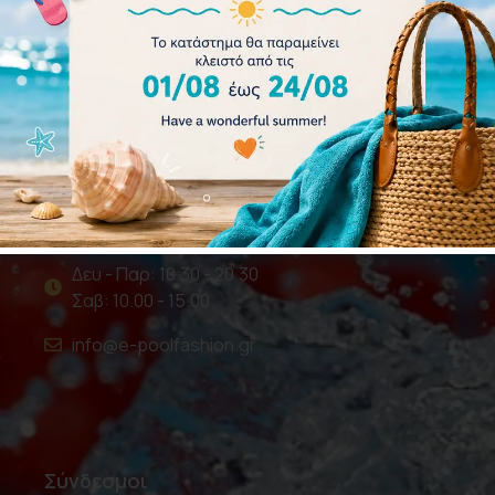
Επικοινωνία
210 5989159 - 6945238569
Δημαρχείου 52, Κολυμβητήριο Αιγάλεω
Δευ - Παρ: 10.30 - 20.30
Σαβ: 10.00 - 15.00
info@e-poolfashion.gr
Σύνδεσμοι