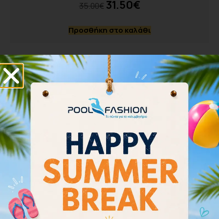
31.50
€
35.00
€
Προσθήκη στο καλάθι
Η εταιρεία
Στο κατάστημά μας στο Αιγάλεω, έναντι του
Δημοτικού κολυμβητηρίου και δίπλα στον
σταθμό του ΜΕΤΡΟ ΑΙΓΑΛΕΩ, μπορείτε να βρείτε
και να εξοπλιστείτε με όλα τα κολυμβητικά είδη.