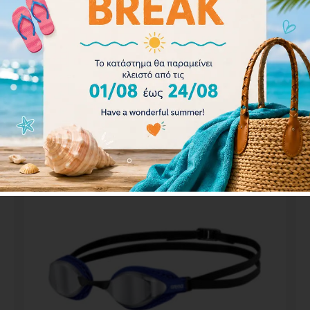
Arena Airspeed Mirror Goggles 003151-102
32.40
€
36.00
€
Προσθήκη στο καλάθι
- 17%