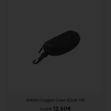
ARENA Goggles Case 1E048-100
12.60
€
14.00
€