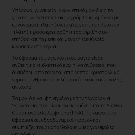
Υπέροχο, γυναικείο, αγωνιστικό μαγιό ως το
γόνατο με εντυπωσιακούς ρόμβους. Αμάνικο με
εργονομική πλάτη (κλειστή ως επί το πλείστον
πλάτη) προσφέρει ορθή υποστήριξη στο
στήθος και τη μέση και μεγάλη ελευθερία
κινήσεων στα χέρια.
Το ύφασμα του αγωνιστικού μαγιό είναι
ανθεκτικό κι ελαστικό ενώ η ίνα άνθρακα, που
διαθέτει, αποτελείται από λεπτά, κρυσταλλικά
νήματα άνθρακα, υψηλής ποιότητας και μεγάλης
αντοχής.
Το μαγιό είναι φτιαγμένο με την τεχνολογία
“Powerskin” που είναι εγκεκριμένη από τη Διεθνή
Ομοσπονδία Κολύμβησης (FINA). Το καινοτόμο
ύφασμα έχει υδροδυναμικό προφίλ και
συμπιέζει τους κατάλληλους μύες για υψηλές
επιδόσεις.