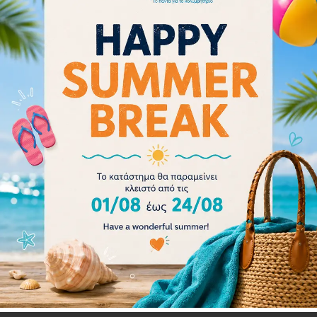
ARENA COBRA CORE SWIPE MIRROR 003251-710
60.30
€
67.00
€