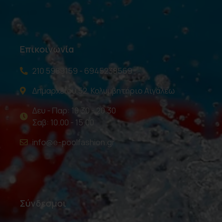
Επικοινωνία
210 5989159 - 6945238569
Δημαρχείου 52, Κολυμβητήριο Αιγάλεω
Δευ - Παρ: 10.30 - 20.30
Σαβ: 10.00 - 15.00
info@e-poolfashion.gr
Σύνδεσμοι