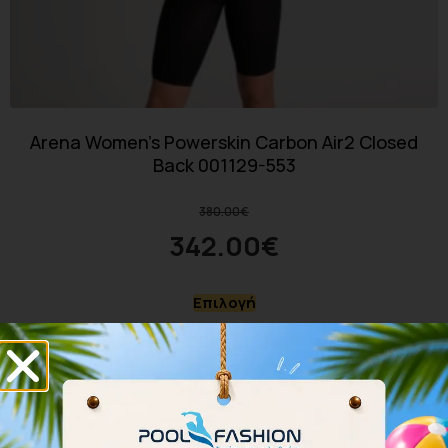
Arena Women’s Powerskin Carbon Air2 Closed
Back 001129-553
380.00
€
342.00
€
Επιλογή