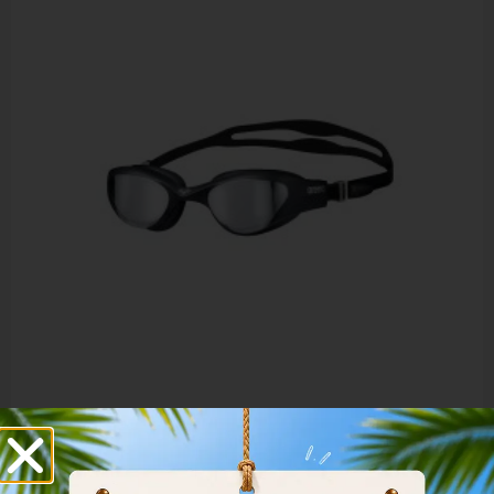
Arena The One Mirror Goggles 003152-101