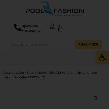
Τηλέφωνο
0
2105989159
ΑΝΑΖΉΤΗΣΗ
Ανοίξτε
Αρχική σελίδα
/
Shop
/
ΓΥΑΛΙΑ
/
ΕΝΗΛΙΚΩΝ
/ Arena Spider Unisex
Training Goggles 000024-711