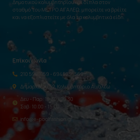
Δημοτικού κολυμβητηρίου και δίπλα στον
σταθμό του ΜΕΤΡΟ ΑΙΓΑΛΕΩ, μπορείτε να βρείτε
και να εξοπλιστείτε με όλα τα κολυμβητικά είδη.
Επικοινωνία
210 5989159 - 6945238569
Δημαρχείου 52, Κολυμβητήριο Αιγάλεω
Δευ - Παρ: 10.30 - 20.30
Σαβ: 10.00 - 15.00
info@e-poolfashion.gr