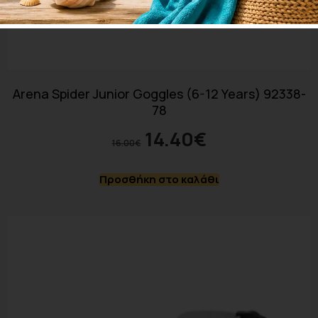
Arena Spider Junior Goggles (6-12 Years) 92338-
78
14.40
€
16.00
€
Προσθήκη στο καλάθι