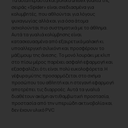
Τα αδιαπέραστα και βολικά unisex γυαλιά της
σειράς «Spider» είναι σχεδιασμένα για
κολυμβητές, που αθλούνται για λόγους
ψυχαγωγίας αλλά και για όσα άτομα
ασχολούνται πιο συστηματικά με το άθλημα.
Αυτά τα γυαλιά κολύμβησης είναι
κατασκευασμένα από εξαιρετικά μαλακή κι
υποαλλεργική σιλικόνη και προσφέρουν το
μάξιμουμ της άνεσης. Το μονό λουράκι με κλιπ
στο πίσω μέρος παρέχει ασφαλή εφαρμογή και
εξασφαλίζει ότι είναι πολύ ευκολοφόρετα. Η
γέφυρα μύτης προσαρμόζεται στο σχήμα
προσώπου του αθλητή και η στεγανή εφαρμογή
αποτρέπει τις διαρροές. Αυτά τα γυαλιά
διαθέτουν ακόμη αντιθαμβωτική προστασία,
προστασία από την υπεριώδη ακτινοβολία και
δεν έχουν υλικό PVC