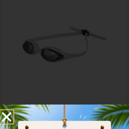
Arena Spider Unisex Training Goggles 000024-
902