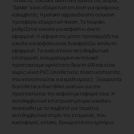
Τα άνετα, παιδικά, αθλητικά γυαλιά της σειράς
“Spider” είναι εξαιρετική επιλογή για αρχάριους
κολυμβητές. Η μαλακή σφραγίδα από σιλικόνη
προσφέρει εξαιρετική άνεση. Το λουράκι
ρυθμίζεται εύκολα για ασφαλή κι άνετη
εφαρμογή. Η γέφυρα της μύτης προσαρμόζεται
εύκολα για ασφάλεια και διασφαλίζει απόλυτη
εφαρμογή. Τα γυαλιά έχουν αντιθαμβωτική
επίστρωση, ενσωματωμένη αντηλιακή
προστασία με υψηλότατο δείκτη 400 και είναι
χωρίς υλικό PVC (συνθετικός πλαστικοποιητής,
που ενοχοποιείται για ερεθισμούς). Ξεχωριστά
διατίθεται ειδική θήκη γυαλιών για την
προστασία και την ασφαλή μεταφορά τους. Η
αντιθαμβωτική επίστρωση μπορεί εύκολα ν΄
ανανεωθεί με το συμβατό για τα μάτια,
αντιθαμβωτικό σπρέι της εταιρείας, που
κυκλοφορεί, επίσης, ξεχωριστά στο εμπόριο.