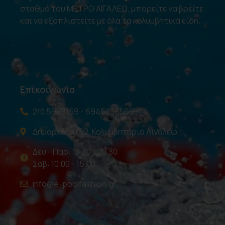
σταθμό του ΜΕΤΡΟ ΑΙΓΑΛΕΩ, μπορείτε να βρείτε
και να εξοπλιστείτε με όλα τα κολυμβητικά είδη.
Επικοινωνία
210 5989159 - 6945238569
Δημαρχείου 52, Κολυμβητήριο Αιγάλεω
Δευ - Παρ: 10.30 - 20.30
Σαβ: 10.00 - 15.00
info@e-poolfashion.gr