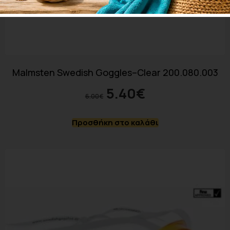
Malmsten Swedish Goggles–Clear 200.080.003
5.40
€
6.00
€
Προσθήκη στο καλάθι