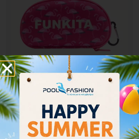
Funkita Flaming Go Gos Case Closed Goggle
FKG019N72305
11.70
€
13.00
€
Προσθήκη στο καλάθι