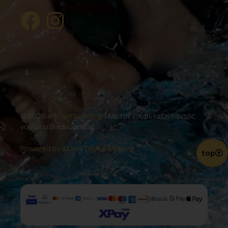
© 2026
e-poolfashion.gr
| Με την επιφύλαξη παντός
νομίμου δικαιώματος.
Powered by ILUMA Digital Agency.
top