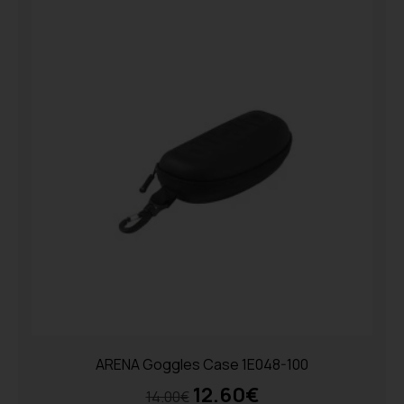
ARENA Goggles Case 1E048-100
12.60
€
14.00
€