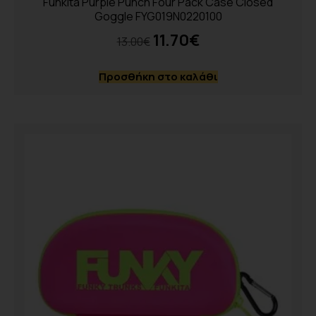
Funkita Purple Punch Four Pack Case Closed
Goggle FYG019N0220100
11.70
€
13.00
€
Προσθήκη στο καλάθι