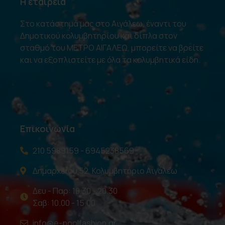
Η εταιρεία
Στο κατάστημά μας στο Αιγάλεω, έναντι του
Δημοτικού κολυμβητηρίου και δίπλα στον
σταθμό του ΜΕΤΡΟ ΑΙΓΑΛΕΩ, μπορείτε να βρείτε
και να εξοπλιστείτε με όλα τα κολυμβητικά είδη.
Επικοινωνία
210 5989159 - 6945238569
Δημαρχείου 52, Κολυμβητήριο Αιγάλεω
Δευ - Παρ: 10.30 - 20.30
Σαβ: 10.00 - 15.00
info@e-poolfashion.gr