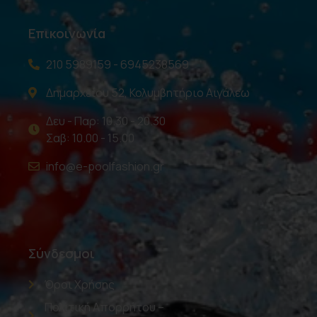
Επικοινωνία
210 5989159 - 6945238569
Δημαρχείου 52, Κολυμβητήριο Αιγάλεω
Δευ - Παρ: 10.30 - 20.30
Σαβ: 10.00 - 15.00
info@e-poolfashion.gr
Σύνδεσμοι
Όροι Χρήσης
Πολιτική Απορρήτου –