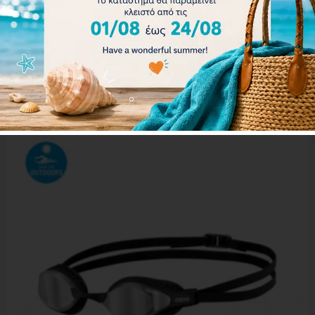
Arena Airspeed Mirror Goggles 003151-206
32.40
€
36.00
€
Προσθήκη στο καλάθι