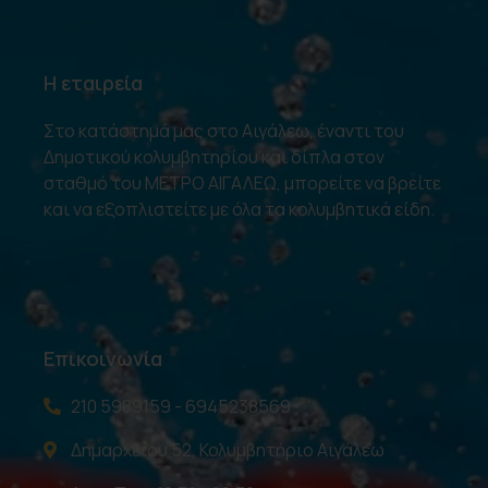
Η εταιρεία
Στο κατάστημά μας στο Αιγάλεω, έναντι του
Δημοτικού κολυμβητηρίου και δίπλα στον
σταθμό του ΜΕΤΡΟ ΑΙΓΑΛΕΩ, μπορείτε να βρείτε
και να εξοπλιστείτε με όλα τα κολυμβητικά είδη.
Επικοινωνία
210 5989159 - 6945238569
Δημαρχείου 52, Κολυμβητήριο Αιγάλεω