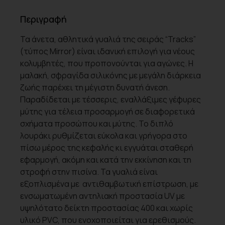
Περιγραφή
Τα άνετα, αθλητικά γυαλιά της σειράς “Tracks”
(τύπος Mirror) είναι ιδανική επιλογή για νέους
κολυμβητές, που προπονούνται για αγώνες. Η
μαλακή, σφραγίδα σιλικόνης με μεγάλη διάρκεια
ζωής παρέχει τη μέγιστη δυνατή άνεση.
Παραδίδεται με τέσσερις, εναλλάξιμες γέφυρες
μύτης για τέλεια προσαρμογή σε διαφορετικά
σχήματα προσώπου και μύτης. Το διπλό
λουράκι ρυθμίζεται εύκολα και γρήγορα στο
πίσω μέρος της κεφαλής κι εγγυάται σταθερή
εφαρμογή, ακόμη και κατά την εκκίνηση και τη
στροφή στην πισίνα. Τα γυαλιά είναι
εξοπλισμένα με αντιθαμβωτική επίστρωση, με
ενσωματωμένη αντηλιακή προστασία UV με
υψηλότατο δείκτη προστασίας 400 και χωρίς
υλικό PVC, που ενοχοποιείται για ερεθισμούς.