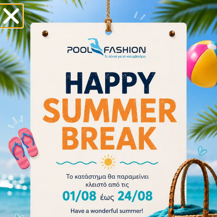
Arena Airspeed Mirror Goggles 003151-206
36.00
€
Προσθήκη στο καλάθι