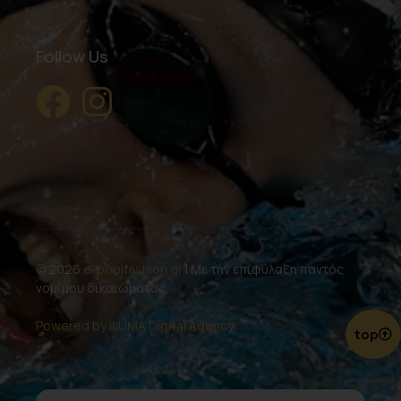
Follow Us
© 2026
e-poolfashion.gr
| Με την επιφύλαξη παντός
νομίμου δικαιώματος.
Powered by ILUMA Digital Agency.
top