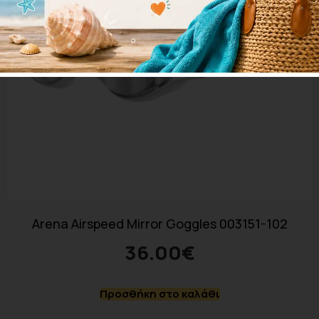
Arena Airspeed Mirror Goggles 003151-102
36.00
€
Προσθήκη στο καλάθι