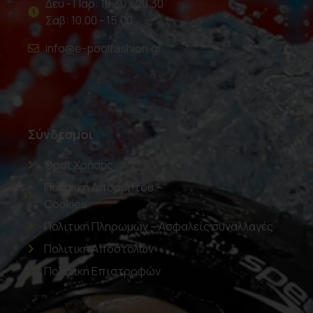
Δευ - Παρ: 10.30 - 20.30
Σαβ: 10.00 - 15.00
info@e-poolfashion.gr
Σύνδεσμοι
Όροι Χρήσης
Πολιτική Απορρήτου –
Cookies
Πολιτική Πληρωμών – Ασφαλείς συναλλαγές
Πολιτική Αποστολών
Πολιτική Επιστροφών