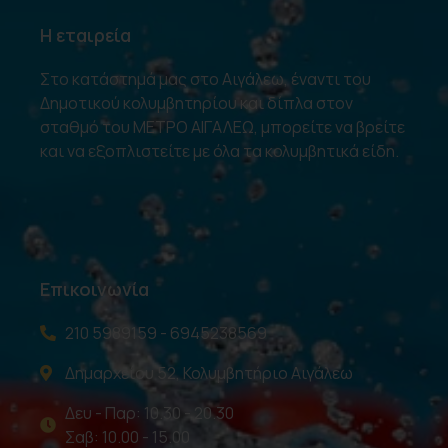
Η εταιρεία
Στο κατάστημά μας στο Αιγάλεω, έναντι του
Δημοτικού κολυμβητηρίου και δίπλα στον
σταθμό του ΜΕΤΡΟ ΑΙΓΑΛΕΩ, μπορείτε να βρείτε
και να εξοπλιστείτε με όλα τα κολυμβητικά είδη.
Επικοινωνία
210 5989159 - 6945238569
Δημαρχείου 52, Κολυμβητήριο Αιγάλεω
Δευ - Παρ: 10.30 - 20.30
Σαβ: 10.00 - 15.00