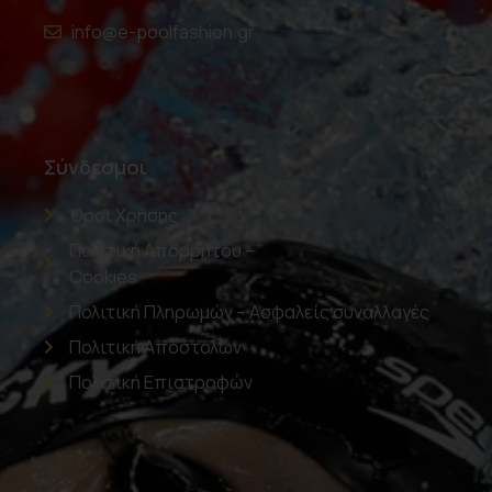
info@e-poolfashion.gr
Σύνδεσμοι
Όροι Χρήσης
Πολιτική Απορρήτου –
Cookies
Πολιτική Πληρωμών – Ασφαλείς συναλλαγές
Πολιτική Αποστολών
Πολιτική Επιστροφών