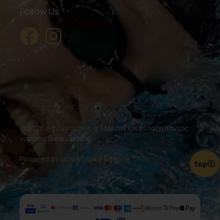
Follow Us
© 2026
e-poolfashion.gr
| Με την επιφύλαξη παντός
νομίμου δικαιώματος.
Powered by ILUMA Digital Agency.
top