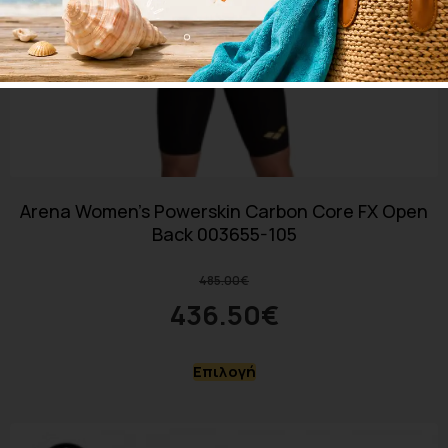
Arena Women’s Powerskin Carbon Core FX Open
Back 003655-105
485.00
€
436.50
€
Επιλογή