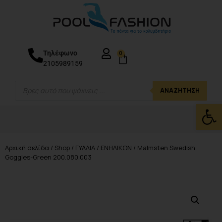
Τηλέφωνο
0
2105989159
ΑΝΑΖΉΤΗΣΗ
Ανοίξτε
Αρχική σελίδα
/
Shop
/
ΓΥΑΛΙΑ
/
ΕΝΗΛΙΚΩΝ
/ Malmsten Swedish
Goggles-Green 200.080.003