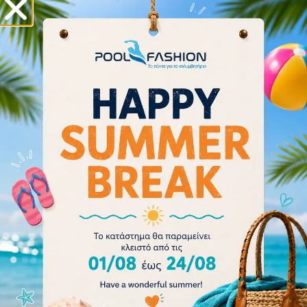
Back 001129-553
380.00
€
342.00
€
Επιλογή
- 18%