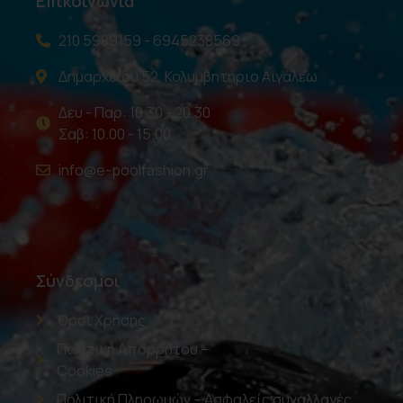
Επικοινωνία
210 5989159 - 6945238569
Δημαρχείου 52, Κολυμβητήριο Αιγάλεω
Δευ - Παρ: 10.30 - 20.30
Σαβ: 10.00 - 15.00
info@e-poolfashion.gr
Σύνδεσμοι
Όροι Χρήσης
Πολιτική Απορρήτου –
Cookies
Πολιτική Πληρωμών – Ασφαλείς συναλλαγές