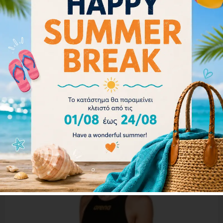
Arena Women’s Powerskin Carbon Glide Open
Back 003663-105
485.00
€
436.50
€
Επιλογή