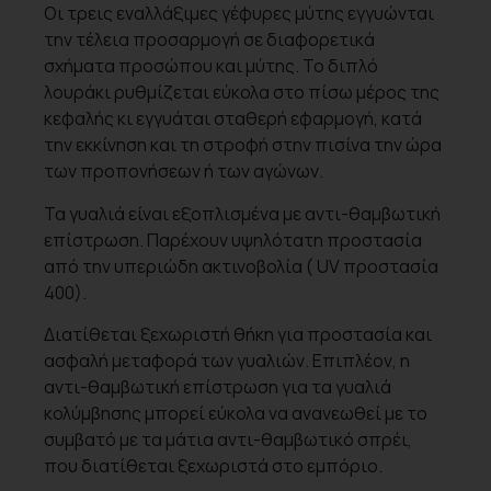
Οι τρεις εναλλάξιμες γέφυρες μύτης εγγυώνται
την τέλεια προσαρμογή σε διαφορετικά
σχήματα προσώπου και μύτης. Το διπλό
λουράκι ρυθμίζεται εύκολα στο πίσω μέρος της
κεφαλής κι εγγυάται σταθερή εφαρμογή, κατά
την εκκίνηση και τη στροφή στην πισίνα την ώρα
των προπονήσεων ή των αγώνων.
Τα γυαλιά είναι εξοπλισμένα με αντι-θαμβωτική
επίστρωση. Παρέχουν υψηλότατη προστασία
από την υπεριώδη ακτινοβολία ( UV προστασία
400).
Διατίθεται ξεχωριστή θήκη για προστασία και
ασφαλή μεταφορά των γυαλιών. Επιπλέον, η
αντι-θαμβωτική επίστρωση για τα γυαλιά
κολύμβησης μπορεί εύκολα να ανανεωθεί με το
συμβατό με τα μάτια αντι-θαμβωτικό σπρέι,
που διατίθεται ξεχωριστά στο εμπόριο.