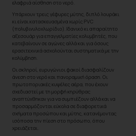
ελαφριά αίσθηση στο νερό.
Υπάρχουν τρεις γέφυρες μύτης, διπλό λουράκι
κι είναι κατασκευασμένα χωρίς PVC
(πολυβινυλοχλωρίδιο). Ιδανικό κι απαραίτητο
αξεσουάρ για επαγγελματίες κολυμβητές, που
κατεβαίνουν σε αγώνες αλλά και για όσους
ερασιτεχνικά ασχολούνται συστηματικά με την
κολύμβηση.
Οι σκληροί, ευρυγώνιοι φακοί διασφαλίζουν
άνεση στο νερό και πανοραμική όραση. Οι
πρωτοποριακές κυψέλες αέρα, που έχουν
σχεδιαστεί με τη μορφή κηρύθρας
αναπτύχθηκαν για να συμπιέζουν αλλά και να
προσαρμόζονται εύκολα σε διαφορετικά
σχήματα προσώπου και μύτης, κατανέμοντας
ισόποσα την πίεση στο πρόσωπο, όπου
χρειάζεται.