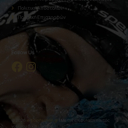
Πολιτική Αποστολών
Πολιτική Επιστροφών
Follow Us
© 2026
e-poolfashion.gr
| Με την επιφύλαξη παντός
νομίμου δικαιώματος.