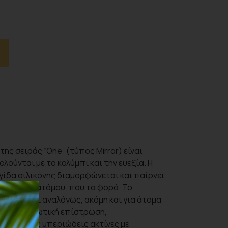
 της σειράς “One” (τύπος Mirror) είναι
λούνται με το κολύμπι και την ευεξία. Η
γίδα σιλικόνης διαμορφώνεται και παίρνει
ιών, του ατόμου, που τα φορά. Το
αι σφίγγει αναλόγως, ακόμη και για άτομα
υν αντιθαμβωτική επίστρωση,
α για τις υπεριώδεις ακτίνες με