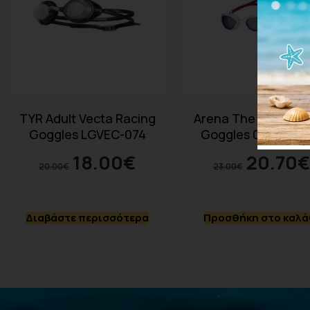
TYR Adult Vecta Racing
Arena The One Wo
Goggles LGVEC-074
Goggles 002756-1
18.00
€
20.70
€
20.00
€
23.00
€
Διαβάστε περισσότερα
Προσθήκη στο καλά