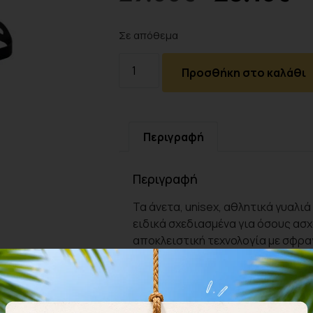
Σε απόθεμα
Προσθήκη στο καλάθι
Περιγραφή
Περιγραφή
Τα άνετα, unisex, αθλητικά γυαλιά
ειδικά σχεδιασμένα για όσους ασχο
αποκλειστική τεχνολογία με σφρα
το σχήμα του προσώπου ή των ματ
ξεχωριστό λουράκι εφαρμόζεται κ
με μακριά μαλλιά. Τα γυαλιά έχο
ενσωματωμένη αντηλιακή προστασί