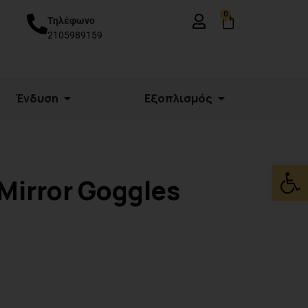
0
Τηλέφωνο
2105989159
Ένδυση
Εξοπλισμός
Ανοίξτε
Mirror Goggles