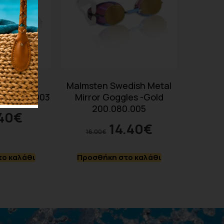
Swedish
Malmsten Swedish Metal
200.080.003
Mirror Goggles -Gold
200.080.005
40
€
14.40
€
16.00
€
ο καλάθι
Προσθήκη στο καλάθι