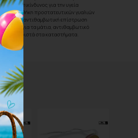
ίς PVC (επικίνδυνος για την υγεία
εχωριστά, θήκη προστατευτικών γυαλιών
ρά τους. Η αντιθαμβωτική επίστρωση
ο συμβατό για τα μάτια, αντιθαμβωτικό
ορεί ξεχωριστά στα καταστήματα.