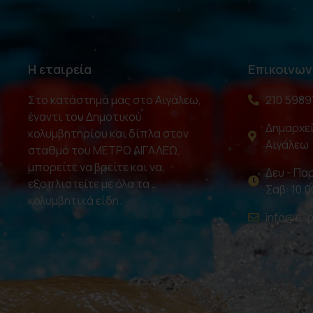
Η εταιρεία
Επικοινων
Στο κατάστημά μας στο Αιγάλεω,
210 5989
έναντι του Δημοτικού
Δημαρχεί
κολυμβητηρίου και δίπλα στον
Αιγάλεω
σταθμό του ΜΕΤΡΟ ΑΙΓΑΛΕΩ,
μπορείτε να βρείτε και να
Δευ - Παρ
εξοπλιστείτε με όλα τα
Σαβ: 10.0
κολυμβητικά είδη.
info@e-p