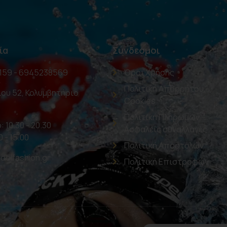
ία
Σύνδεσμοι
159 - 6945238569
Όροι Χρήσης
Πολιτική Απορρήτου –
ου 52, Κολυμβητήριο
Cookies
Πολιτική Πληρωμών –
: 10.30 - 20.30
Ασφαλείς συναλλαγές
0 - 15.00
Πολιτική Αποστολών
oolfashion.gr
Πολιτική Επιστροφών