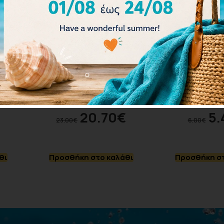
man
Arena The One 001430-
Malmsten 
00
106
Goggles-Blue 
20.70
€
5.
23.00
€
6.00
€
θι
Προσθήκη στο καλάθι
Προσθήκη στ