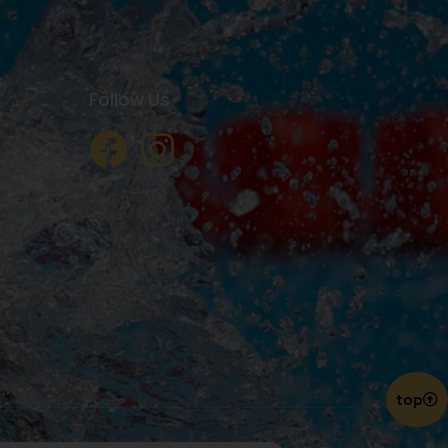
Follow Us
top