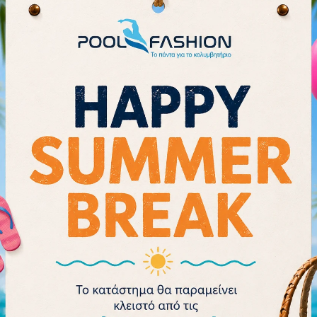
υψηλότατο δείκτη 400 κι είναι χωρ
πλαστικοποιητής). Διατίθεται ξ
για προστασία κι ασφαλή μεταφο
μπορεί εύκολα ν΄ ανανεωθεί με τ
σπρέι της εταιρείας, που κυκλοφ