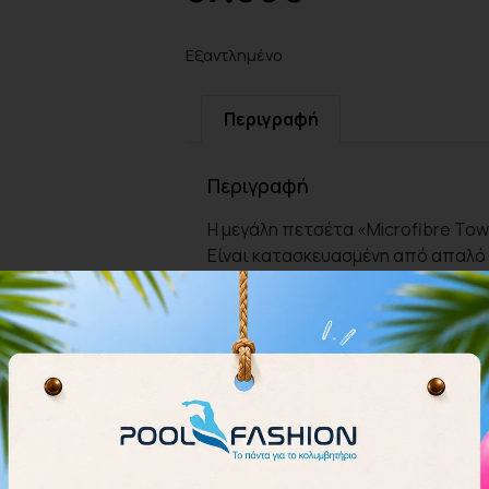
Εξαντλημένο
Περιγραφή
Περιγραφή
Η μεγάλη πετσέτα «Microfibre Towe
Είναι κατασκευασμένη από απαλό
που απομακρύνει την υγρασία και
βάρους και του μεγέθους της συσκ
φανταστική επιλογή για όλα τα σπ
Διαστάσεις: 150 εκατοστά Χ 90 ε