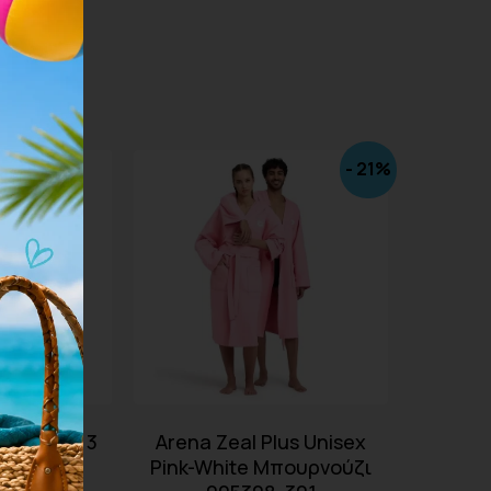
- 21%
ocks Low 3
Arena Zeal Plus Unisex
523-50
Pink-White Μπουρνούζι