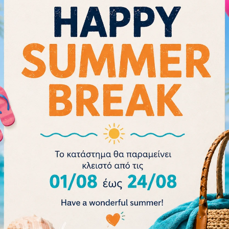
 Rash
Arena Microfiber Towel
Arena Basic S
ιό
1,5×0,9 009051-830
Pack 54