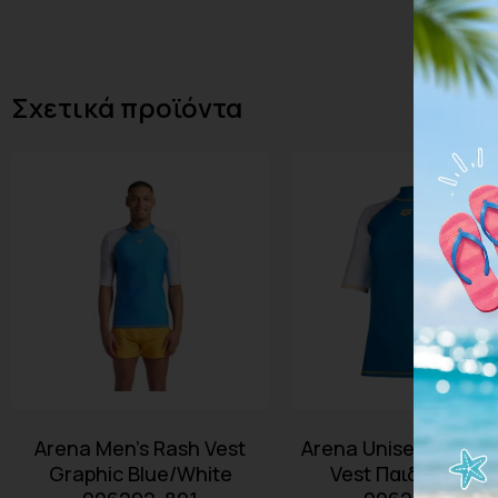
Σχετικά προϊόντα
Arena Men’s Rash Vest
Arena Unisex Junior
Graphic Blue/White
Vest Παιδικό Μαγ