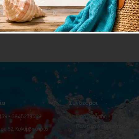
37.00
€
10.0
Προσθήκη στο καλάθι
Επιλο
ία
Σύνδεσμοι
159 - 6945238569
Όροι Χρήσης
Πολιτική Απορρήτου –
ου 52, Κολυμβητήριο
Cookies