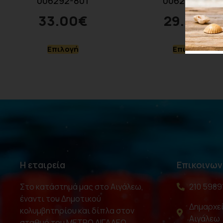
006292-801
006295-801
33.00
€
29.00
€
Επιλογή
Επιλογή
Η εταιρεία
Επικοινων
Στο κατάστημά μας στο Αιγάλεω,
210 5989
έναντι του Δημοτικού
Δημαρχεί
κολυμβητηρίου και δίπλα στον
Αιγάλεω
σταθμό του ΜΕΤΡΟ ΑΙΓΑΛΕΩ,