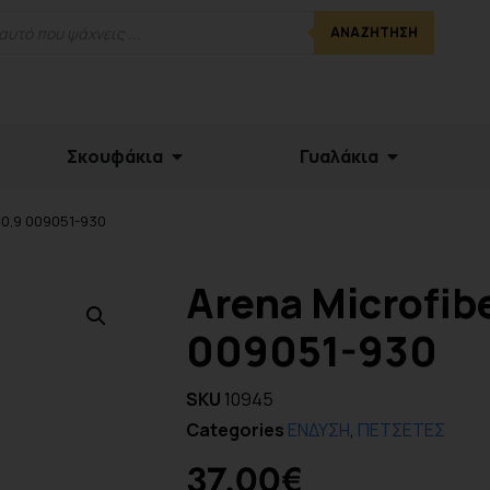
ΑΝΑΖΉΤΗΣΗ
Σκουφάκια
Γυαλάκια
5×0,9 009051-930
Arena Microfibe
009051-930
SKU
10945
Categories
ΕΝΔΥΣΗ
,
ΠΕΤΣΕΤΕΣ
37.00
€