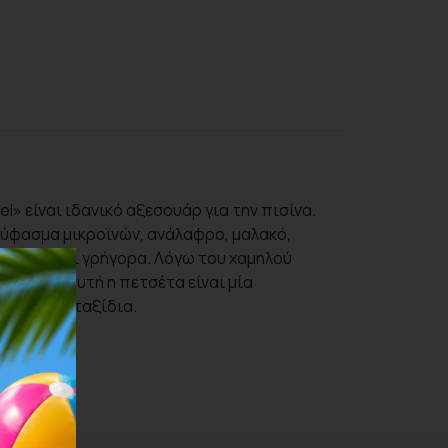
l» είναι ιδανικό αξεσουάρ για την πισίνα.
 ύφασμα μικροϊνών, ανάλαφρο, μαλακό,
 στεγνώνει γρήγορα. Λόγω του χαμηλού
ευασίας αυτή η πετσέτα είναι μία
ορ και τα ταξίδια.
κατοστά.