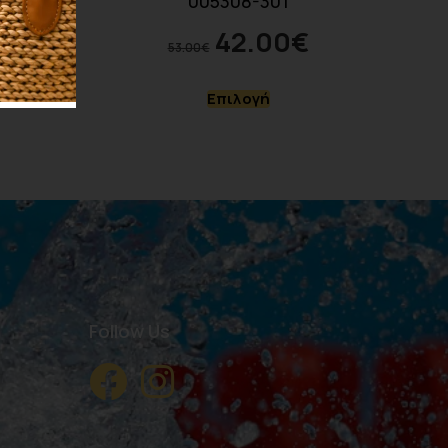
005308-301
0
€
42.00
€
53.00
€
γή
Επιλογή
Follow Us