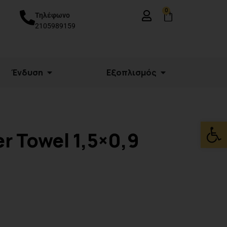
0
Τηλέφωνο
2105989159
Ένδυση
Εξοπλισμός
Ανοίξτε
r Towel 1,5×0,9