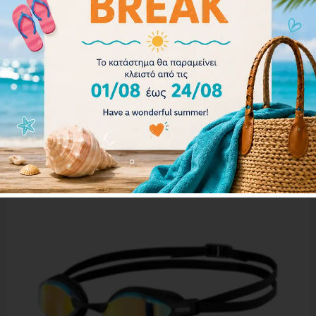
Back 001129-553
380.00
€
342.00
€
Επιλογή