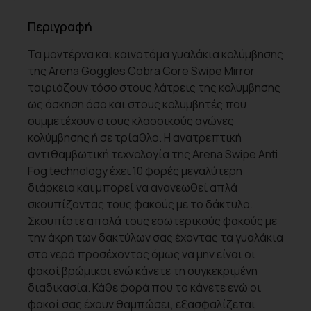
Περιγραφή
Τα μοντέρνα και καινοτόμα γυαλάκια κολύμβησης
της Arena Goggles Cobra Core Swipe Mirror
ταιριάζουν τόσο στους λάτρεις της κολύμβησης
ως άσκηση όσο και στους κολυμβητές που
συμμετέχουν στους κλασσικούς αγώνες
κολύμβησης ή σε τρίαθλο. Η ανατρεπτική
αντιθαμβωτική τεχνολογία της Arena Swipe Anti
Fog technology έχει 10 φορές μεγαλύτερη
διάρκεια και μπορεί να ανανεωθεί απλά
σκουπίζοντας τους φακούς με το δάκτυλο.
Σκουπίστε απαλά τους εσωτερικούς φακούς με
την άκρη των δακτύλων σας έχοντας τα γυαλάκια
στο νερό προσέχοντας όμως να μην είναι οι
φακοί βρώμικοι ενώ κάνετε τη συγκεκριμένη
διαδικασία. Κάθε φορά που το κάνετε ενώ οι
φακοί σας έχουν θαμπώσει, εξασφαλίζεται