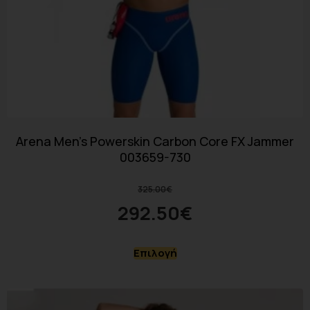
Arena Men’s Powerskin Carbon Core FX Jammer
003659-730
325.00
€
292.50
€
Επιλογή