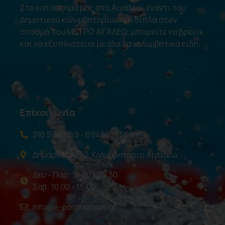
Στο κατάστημά μας στο Αιγάλεω, έναντι του
Δημοτικού κολυμβητηρίου και δίπλα στον
σταθμό του ΜΕΤΡΟ ΑΙΓΑΛΕΩ, μπορείτε να βρείτε
και να εξοπλιστείτε με όλα τα κολυμβητικά είδη.
Επικοινωνία
210 5989159 - 6945238569
Δημαρχείου 52, Κολυμβητήριο Αιγάλεω
Δευ - Παρ: 10.30 - 20.30
Σαβ: 10.00 - 15.00
info@e-poolfashion.gr