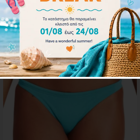
Arena Women Bikini Bottom Brief Rulebreaker Free
001113-503
Διαβάστε περισσότερα
- 22%