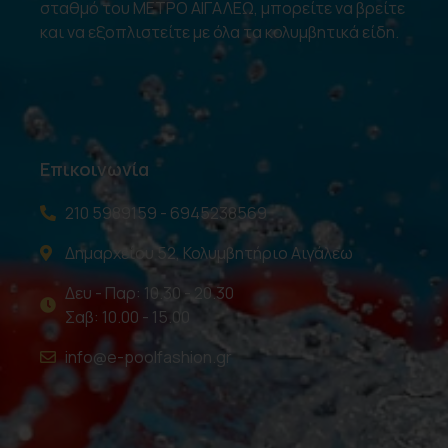
σταθμό του ΜΕΤΡΟ ΑΙΓΑΛΕΩ, μπορείτε να βρείτε
και να εξοπλιστείτε με όλα τα κολυμβητικά είδη.
Επικοινωνία
210 5989159 - 6945238569
Δημαρχείου 52, Κολυμβητήριο Αιγάλεω
Δευ - Παρ: 10.30 - 20.30
Σαβ: 10.00 - 15.00
info@e-poolfashion.gr