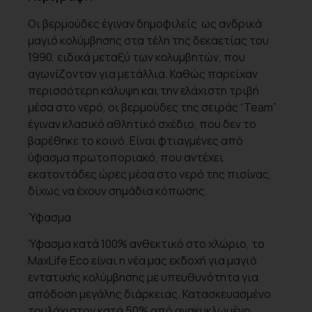
Οι βερμούδες έγιναν δημοφιλείς ως ανδρικά
μαγιό κολύμβησης στα τέλη της δεκαετίας του
1990, ειδικά μεταξύ των κολυμβητών, που
αγωνίζονταν για μετάλλια. Καθώς παρείχαν
περισσότερη κάλυψη και την ελάχιστη τριβή
μέσα στο νερό, οι βερμούδες της σειράς “Team”
έγιναν κλασικό αθλητικό σχέδιο, που δεν το
βαρέθηκε το κοινό. Είναι φτιαγμένες από
ύφασμα πρωτοποριακό, που αντέχει
εκατοντάδες ώρες μέσα στο νερό της πισίνας,
δίχως να έχουν σημάδια κόπωσης.
Ύφασμα
Ύφασμα κατά 100% ανθεκτικό στο χλώριο, το
MaxLife Eco είναι η νέα μας εκδοχή για μαγιό
εντατικής κολύμβησης με υπευθυνότητα για
απόδοση μεγάλης διάρκειας. Κατασκευασμένο
τουλάχιστον κατά 50% από ανακυκλωμένο