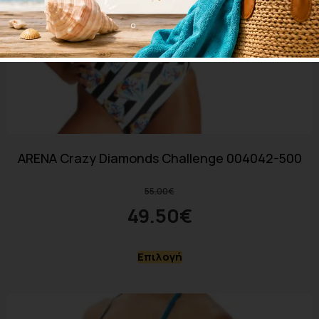
ARENA Crazy Diamonds Challenge 004042-500
55.00
€
49.50
€
Επιλογή