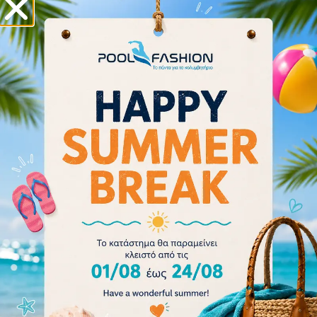
001112-910
32.00
€
28.80
€
Επιλογή
- 20%