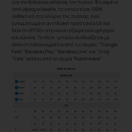
για την θάλασσα αλλά και την πισίνα. Φτιαγμένο
από ύφασμα Maxlife, το οποίο είναι 100%
ανθεκτικό στο χλώριο της πισίνας, έχει
ενσωματωμένη αντηλιακή προστασία UV και
δείκτη UPF50+ στεγνώνει εξαιρετικά γρήγορα
και εύκολα. Το σλιπ –μπικίνι συνδυάζεται με
άλλα στιλάτα κομμάτια από τις σειρές “Triangle
Feel”, “Bandeau Play”, “Bandeau Live” και “Crop
Think” αλλά κι από τη σειρά “Rulebreaker”.