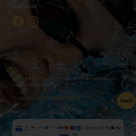
Follow Us
© 2026
e-poolfashion.gr
| Με την επιφύλαξη παντός
νομίμου δικαιώματος.
Powered by ILUMA Digital Agency.
top