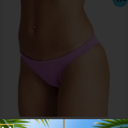
Arena Women Bikini Bottom Brief Rulebreaker Free