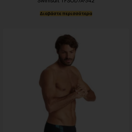
Swimsuit TFSOD7A-342
Διαβάστε περισσότερα