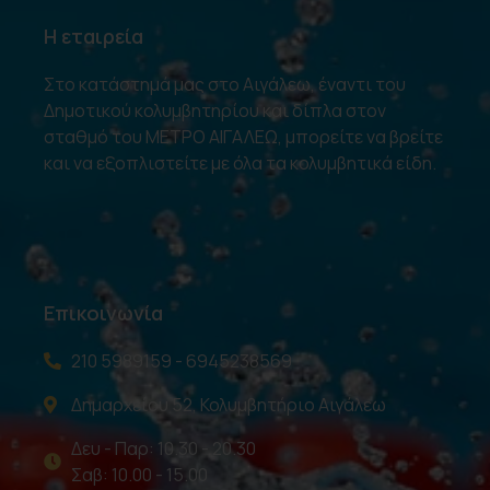
Η εταιρεία
Στο κατάστημά μας στο Αιγάλεω, έναντι του
Δημοτικού κολυμβητηρίου και δίπλα στον
σταθμό του ΜΕΤΡΟ ΑΙΓΑΛΕΩ, μπορείτε να βρείτε
και να εξοπλιστείτε με όλα τα κολυμβητικά είδη.
Επικοινωνία
210 5989159 - 6945238569
Δημαρχείου 52, Κολυμβητήριο Αιγάλεω
Δευ - Παρ: 10.30 - 20.30
Σαβ: 10.00 - 15.00