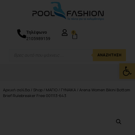
Τηλέφωνο
0
2105989159
ΑΝΑΖΉΤΗΣΗ
Ανοίξτε
Αρχική σελίδα
/
Shop
/
ΜΑΓΙΟ
/
ΓΥΝΑΙΚΑ
/ Arena Women Bikini Bottom
Brief Rulebreaker Free 001113-643