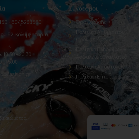
ία
Σύνδεσμοι
159 - 6945238569
Όροι Χρήσης
Πολιτική Απορρήτου –
ου 52, Κολυμβητήριο
Cookies
Πολιτική Πληρωμών –
: 10.30 - 20.30
Ασφαλείς συναλλαγές
0 - 15.00
Πολιτική Αποστολών
oolfashion.gr
Πολιτική Επιστροφών
 δικαιώματος.