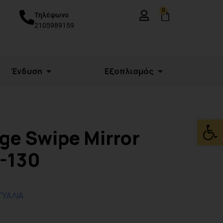
0
Τηλέφωνο
2105989159
Ένδυση
Εξοπλισμός
Ανοίξτε
ge Swipe Mirror
-130
ΓΥΑΛΙΑ