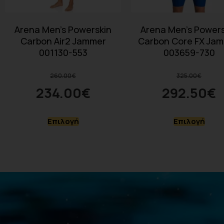
Arena Men’s Powerskin
Arena Men’s Powers
Carbon Air2 Jammer
Carbon Core FX Ja
001130-553
003659-730
260.00
€
325.00
€
234.00
€
292.50
€
Επιλογή
Επιλογή