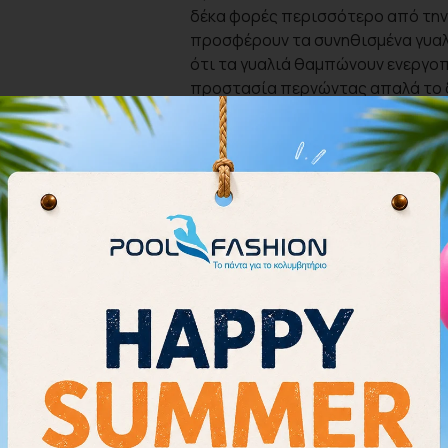
δέκα φορές περισσότερο από την
προσφέρουν τα συνηθισμένα γυαλι
ότι τα γυαλιά θαμπώνουν ενεργο
προστασία περνώντας απαλά το 
πέντε φορές, ενώ τα γυαλιά σας ε
φακοί ελαχιστοποιούν την αντίσ
εξαιρετική υδροδυναμική. Με πέντ
προσαρμογή σε διαφορετικά πρόσ
καμπυλότητά τους παρέχει ελαφρύ
ρυθμίζεται εύκολα στο πίσω μέρο
εφαρμογή, ακόμη και κατά την εκ
σχεδιασμός του σκελετού εξασφαλ
καταδύσεις. Οι φακοί διαθέτουν 
υπεριώδους ακτινοβολίας και τα 
υλικών τους PVC. Αυτού του είδου
μεσαίους – σκούρους για όλες τις
συνθήκες φωτισμού και σκοτεινού
μείωση της φωτεινότητας. Επιλέ