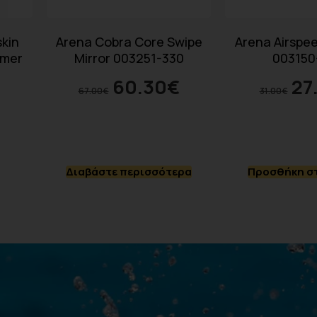
kin
Arena Cobra Core Swipe
Arena Airspe
mmer
Mirror 003251-330
003150
60.30
€
27
67.00
€
31.00
€
Διαβάστε περισσότερα
Προσθήκη στ