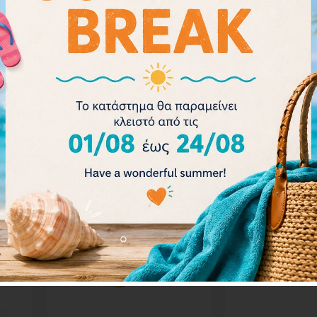
γυαλιών από μια μεγάλη γκάμα φι
- 15%
- 18%