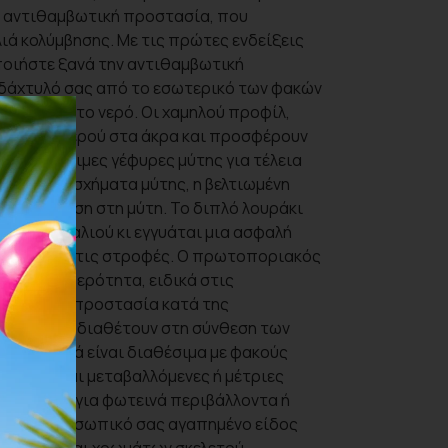
 αντιθαμβωτική προστασία, που
ά κολύμβησης. Με τις πρώτες ενδείξεις
ποιήστε ξανά την αντιθαμβωτική
δάχτυλό σας από το εσωτερικό των φακών
ίναι μέσα στο νερό. Οι χαμηλού προφίλ,
ταση του νερού στα άκρα και προσφέρουν
ε εναλλάξιμες γέφυρες μύτης για τέλεια
ωπα και σχήματα μύτης, η βελτιωμένη
τερη πίεση στη μύτη. Το διπλό λουράκι
ς του κεφαλιού κι εγγυάται μια ασφαλή
κίνηση και στις στροφές. Ο πρωτοποριακός
ίζει σταθερότητα, ειδικά στις
αντηλιακή προστασία κατά της
γυαλιά δεν διαθέτουν στη σύνθεση των
ς τα γυαλιά είναι διαθέσιμα με φακούς
 χρήσεις και μεταβαλλόμενες ή μέτριες
ς φακούς για φωτεινά περιβάλλοντα ή
ξτε το προσωπικό σας αγαπημένο είδος