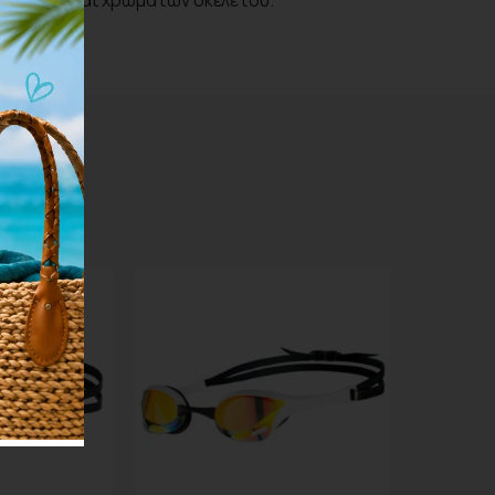
μέ φακών και χρωμάτων σκελετού.