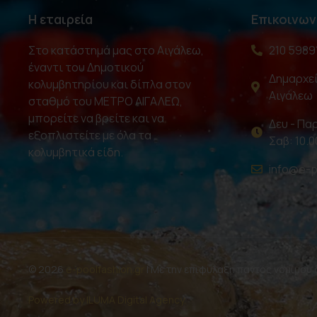
Η εταιρεία
Επικοινων
Στο κατάστημά μας στο Αιγάλεω,
210 5989
έναντι του Δημοτικού
Δημαρχεί
κολυμβητηρίου και δίπλα στον
Αιγάλεω
σταθμό του ΜΕΤΡΟ ΑΙΓΑΛΕΩ,
μπορείτε να βρείτε και να
Δευ - Παρ
εξοπλιστείτε με όλα τα
Σαβ: 10.0
κολυμβητικά είδη.
info@e-p
© 2026
e-poolfashion.gr
| Με την επιφύλαξη παντός νομίμου
Powered by ILUMA Digital Agency.