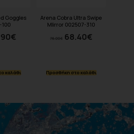
ed Goggles
Arena Cobra Ultra Swipe
-100
MIirror 002507-310
.90
€
68.40
€
76.00
€
ο καλάθι
Προσθήκη στο καλάθι