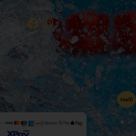
Follow Us
top