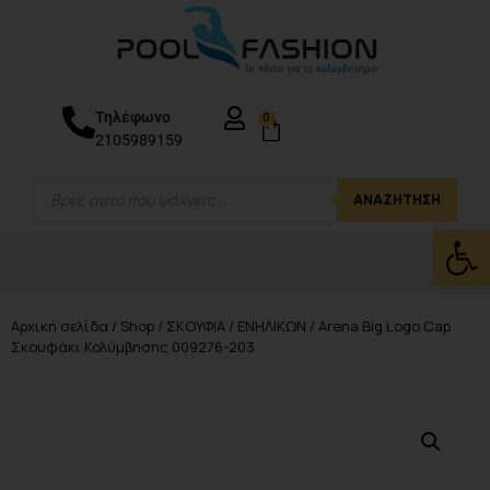
Τηλέφωνο
0
2105989159
ΑΝΑΖΉΤΗΣΗ
Ανοίξτε
Αρχική σελίδα
/
Shop
/
ΣΚΟΥΦΙΑ
/
ΕΝΗΛΙΚΩΝ
/ Arena Big Logo Cap
Σκουφάκι Κολύμβησης 009276-203