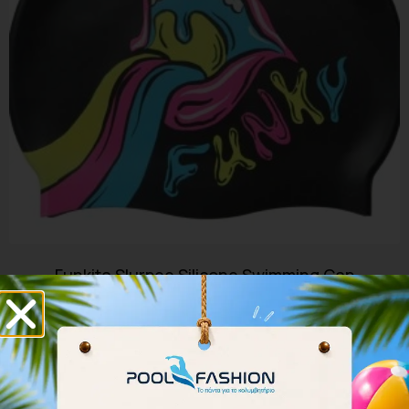
Funkita Slurpee Silicone Swimming Cap
FYG017N7176100
15.30
€
17.00
€
Διαβάστε περισσότερα