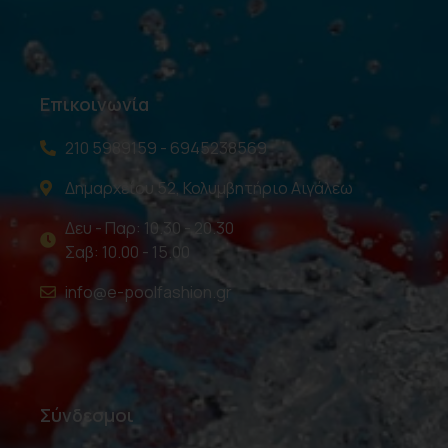
Επικοινωνία
210 5989159 - 6945238569
Δημαρχείου 52, Κολυμβητήριο Αιγάλεω
Δευ - Παρ: 10.30 - 20.30
Σαβ: 10.00 - 15.00
info@e-poolfashion.gr
Σύνδεσμοι