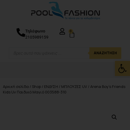
Τηλέφωνο
0
2105989159
ΑΝΑΖΉΤΗΣΗ
Ανοίξτε
Αρχική σελίδα
/
Shop
/
ΕΝΔΥΣΗ
/
ΜΠΛΟΥΖΕΣ UV
/ Arena Boy’s Friends
Kids Uv Παιδικό Μαγιό 003588-310