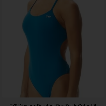
TYR Women’s Durafast One Solids Cutoutfit