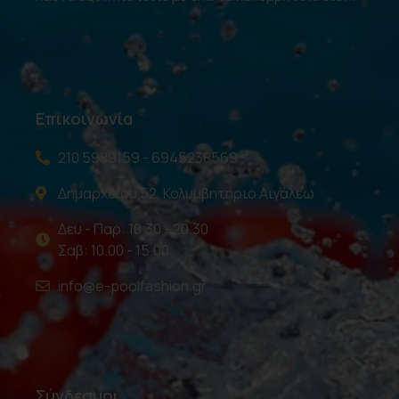
Επικοινωνία
210 5989159 - 6945238569
Δημαρχείου 52, Κολυμβητήριο Αιγάλεω
Δευ - Παρ: 10.30 - 20.30
Σαβ: 10.00 - 15.00
info@e-poolfashion.gr
Σύνδεσμοι