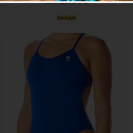
25.00
€
32.00
€
Επιλογή