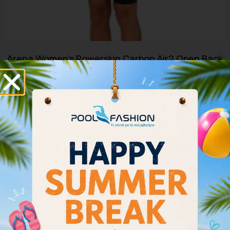
Arena Women’s Powerskin Carbon Air2 Open Back
001128-553
380.00
€
342.00
€
Επιλογή