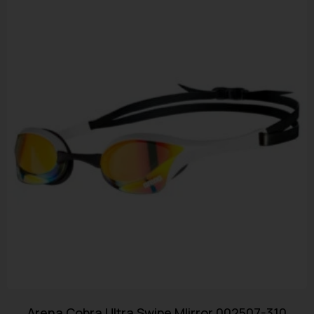
Arena Cobra Ultra Swipe MIirror 002507-310