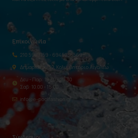
Επικοινωνία
210 5989159 - 6945238569
Δημαρχείου 52, Κολυμβητήριο Αιγάλεω
Δευ - Παρ: 10.30 - 20.30
Σαβ: 10.00 - 15.00
info@e-poolfashion.gr
Σύνδεσμοι