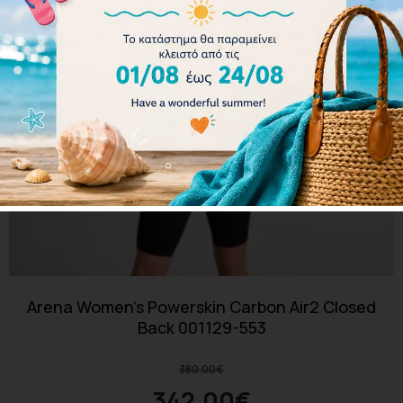
Arena Women’s Powerskin Carbon Air2 Closed
Back 001129-553
380.00
€
342.00
€