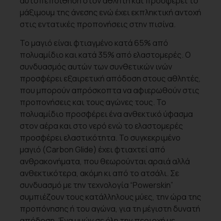
αυτοπεποίθηση στον αθλητή και προσφέρει το
μάξιμουμ της άνεσης ενώ έχει εκπληκτική αντοχή
στις εντατικές προπονήσεις στην πισίνα.
Το μαγιό είναι φτιαγμένο κατά 65% από
πολυαμίδιο και κατά 35% από ελαστομερές. Ο
συνδυασμός αυτών των συνθετικών ινών
προσφέρει εξαιρετική απόδοση στους αθλητές,
που μπορούν απρόσκοπτα να αφιερωθούν στις
προπονήσεις και τους αγώνες τους. Το
πολυαμίδιο προσφέρει ένα ανθεκτικό ύφασμα
στον αέρα και στο νερό ενώ το ελαστομερές
προσφέρει ελαστικότητα. Το συγκεκριμένο
μαγιό (Carbon Glide) έχει φτιαχτεί από
ανθρακονήματα, που θεωρούνται αραιά αλλά
ανθεκτικότερα, ακόμη κι από το ατσάλι. Σε
συνδυασμό με την τεχνολογία “Powerskin”
συμπιέζουν τους κατάλληλους μύες, την ώρα της
προπόνησης ή του αγώνα, για τη μέγιστη δυνατή
απόδοση. Ένα μυών σε όλη την περιοχή με