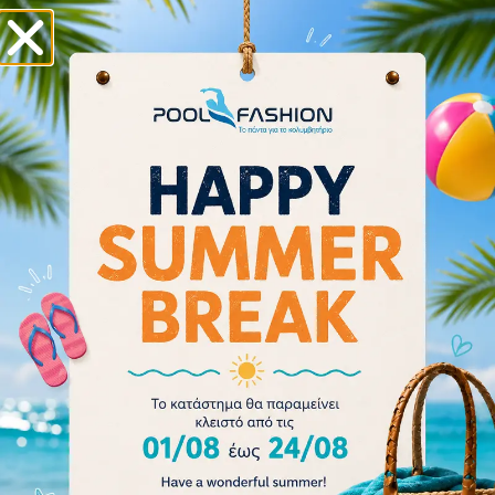
TYR Kid’s Swimple Goggles – Tie Dye LGSWTD-509
Clear/Purple/Teal
13.50
€
15.00
€
Προσθήκη στο καλάθι