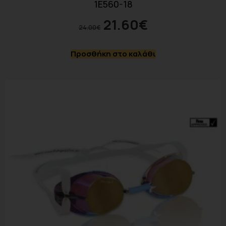
1E560-18
21.60
€
24.00
€
Προσθήκη στο καλάθι