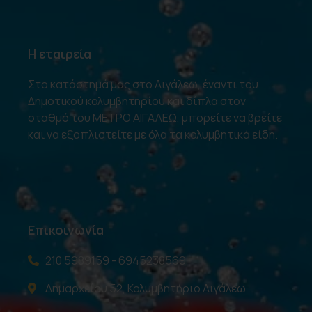
Η εταιρεία
Στο κατάστημά μας στο Αιγάλεω, έναντι του
Δημοτικού κολυμβητηρίου και δίπλα στον
σταθμό του ΜΕΤΡΟ ΑΙΓΑΛΕΩ, μπορείτε να βρείτε
και να εξοπλιστείτε με όλα τα κολυμβητικά είδη.
Επικοινωνία
210 5989159 - 6945238569
Δημαρχείου 52, Κολυμβητήριο Αιγάλεω