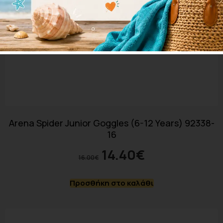
Arena Spider Junior Goggles (6-12 Years) 92338-
16
14.40
€
16.00
€
Προσθήκη στο καλάθι