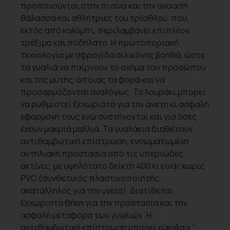
προπονούνται στην πισίνα και την ανοιχτή
θάλασσα και αθλήτριες του τρίαθλου, που,
εκτός από κολύμπι, περιλαμβάνει επιπλέον
τρέξιμο και ποδήλατο. Η πρωτοποριακή
τεχνολογία με σφραγίδα σιλικόνης βοηθά, ώστε
τα γυαλιά να παίρνουν το σχήμα του προσώπου
και της μύτης, όποιας τα φορά και να
προσαρμόζονται αναλόγως. Το λουράκι μπορεί
να ρυθμιστεί ξεχωριστά για την άνετη κι ασφαλή
εφαρμογή τους ενώ συστήνονται και για όσες
έχουν μακριά μαλλιά. Τα γυαλάκια διαθέτουν
αντιθαμβωτική επίστρωση, ενσωματωμένη
αντηλιακή προστασία από τις υπεριώδες
ακτίνες, με υψηλότατο δείκτη 400 κι είναι χωρίς
PVC (συνθετικός πλαστικοποιητής,
ακατάλληλος για την υγεία). Διατίθεται
ξεχωριστά θήκη για την προστασία και την
ασφαλή μεταφορά των γυαλιών. Η
αντιθαμβωτική επίστρωση μπορεί εύκολα ν΄