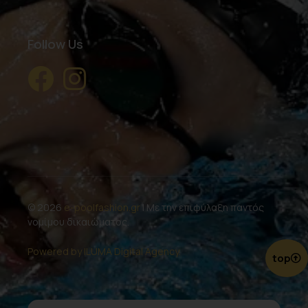
Follow Us
© 2026
e-poolfashion.gr
| Με την επιφύλαξη παντός
νομίμου δικαιώματος.
Powered by ILUMA Digital Agency.
top