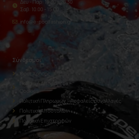
Δευ - Παρ: 10.30 - 20.30
Σαβ: 10.00 - 15.00
info@e-poolfashion.gr
Σύνδεσμοι
Όροι Χρήσης
Πολιτική Απορρήτου –
Cookies
Πολιτική Πληρωμών – Ασφαλείς συναλλαγές
Πολιτική Αποστολών
Πολιτική Επιστροφών