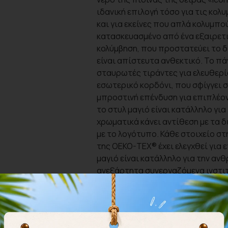
ιδανική επιλογή τόσο για τις κολ
και για εκείνες που απλά κολυμπού
κατασκευασμένο από ένα εξαιρετι
κολύμβηση, που προστατεύει το δ
είναι απίστευτα ανθεκτικό. Το πά
σταυρωτές τιράντες για ελευθερία
εσωτερικό κορδόνι, που σφίγγει 
μπροστινή επένδυση για επιπλέο
το στυλ μαγιό είναι κατάλληλο γι
χρωματικά κάνει αντίθεση με τα δ
με το λογότυπο. Κάθε στοιχείο 
της OEKO-TEX® έχει ελεγχθεί για 
μαγιό είναι κατάλληλο για την αν
ανεξάρτητα συνεργαζόμενα ινστι
μας κατάλογο κριτηρίων. Το μαγι
πολυεστέρα (Φιλικό προς το περι
πολυεστέρα είναι ανακυκλωμένο).
*Τα μεγέθη αντιστοιχούν στην κ