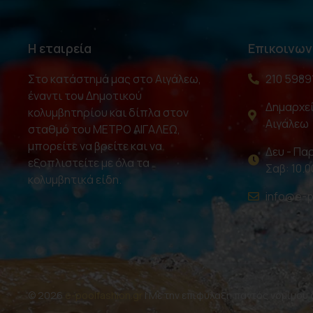
Η εταιρεία
Επικοινων
Στο κατάστημά μας στο Αιγάλεω,
210 5989
έναντι του Δημοτικού
Δημαρχεί
κολυμβητηρίου και δίπλα στον
Αιγάλεω
σταθμό του ΜΕΤΡΟ ΑΙΓΑΛΕΩ,
μπορείτε να βρείτε και να
Δευ - Παρ
εξοπλιστείτε με όλα τα
Σαβ: 10.0
κολυμβητικά είδη.
info@e-p
© 2026
e-poolfashion.gr
| Με την επιφύλαξη παντός νομίμου