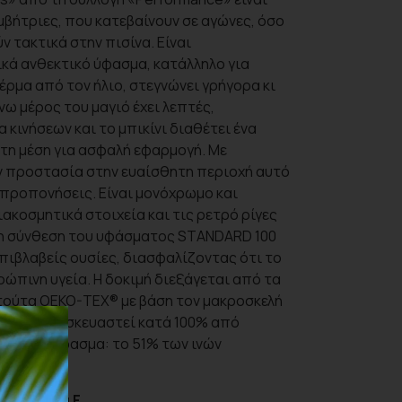
υμβήτριες, που κατεβαίνουν σε αγώνες, όσο
ν τακτικά στην πισίνα. Είναι
κά ανθεκτικό ύφασμα, κατάλληλο για
έρμα από τον ήλιο, στεγνώνει γρήγορα κι
νω μέρος του μαγιό έχει λεπτές,
 κινήσεων και το μπικίνι διαθέτει ένα
στη μέση για ασφαλή εφαρμογή. Με
ν προστασία στην ευαίσθητη περιοχή αυτό
α προπονήσεις. Είναι μονόχρωμο και
ιακοσμητικά στοιχεία και τις ρετρό ρίγες
στη σύνθεση του υφάσματος STANDARD 100
επιβλαβείς ουσίες, διασφαλίζοντας ότι το
θρώπινη υγεία. Η δοκιμή διεξάγεται από τα
τούτα OEKO-TEX® με βάση τον μακροσκελή
ό έχει κατασκευαστεί κατά 100% από
βάλλον ύφασμα: το 51% των ινών
ατηγορία F.