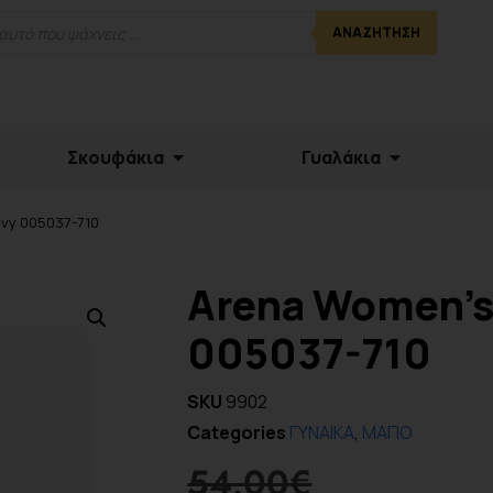
ΑΝΑΖΉΤΗΣΗ
Σκουφάκια
Γυαλάκια
avy 005037-710
Arena Women’s 
005037-710
SKU
9902
Categories
ΓΥΝΑΙΚΑ
,
ΜΑΓΙΟ
54.00
€