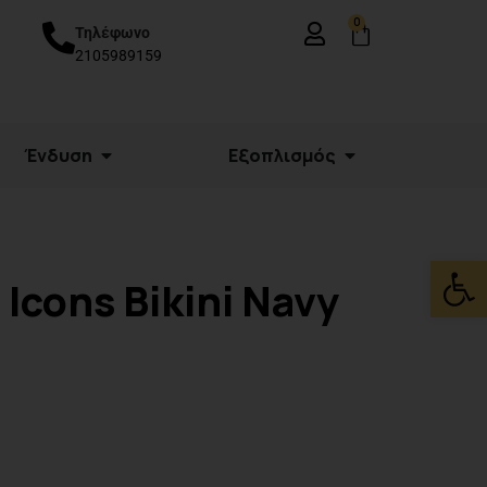
0
Τηλέφωνο
2105989159
Ένδυση
Εξοπλισμός
Ανοίξτε
Icons Bikini Navy