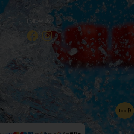
Follow Us
top