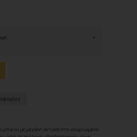
ροφορίες
ο μπικίνι με μεγάλη αντοχή στο χλωριωμένο
ns» από τη συλλογή «Performance» είναι