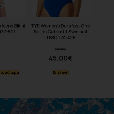
Icons Bikini
TYR Women’s Durafast One
037-501
Solids Cutoutfit Swimsuit
TFSOD7A-428
50.00
€
45.00
€
ρισσότερα
Επιλογή