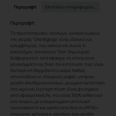
Περιγραφή
Επιπλέον πληροφορίες
Περιγραφή
Το πρωτοποριακό, ολόσωμο, γυναικείο μαγιό
της σειράς “One Biglogo” είναι ιδανικό για
κολυμβήτριες, που ασκούνται συχνά. Η
καινοτόμος τεχνολογία “One” δημιουργεί
διάφορα στυλ, από ύφασμα, το οποίο είναι
μονοκόμματο και δίνει την εντύπωση, πως είναι
δεύτερη επιδερμίδα στο σώμα. Καθώς
απουσιάζουν οι πλευρικές ραφές, υπάρχει
μεγάλη ελευθερία κινήσεων, μειωμένη αντίσταση
στο νερό και λιγότερη πίεση. Είναι φτιαγμένο
από ύφασμα MaxLife, που είναι 100% ανθεκτικό
στο χλώριο, με ενσωματωμένη αντηλιακή
προστασία UV και υψηλότατο δείκτη UPF50+,
στεγνώνει γρήγορα κι εύκολα κι έχει μεγάλη