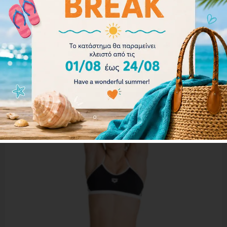
32.00
€
28.80
€
Επιλογή