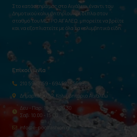
Στο κατάστημά μας στο Αιγάλεω, έναντι του
Δημοτικού κολυμβητηρίου και δίπλα στον
σταθμό του ΜΕΤΡΟ ΑΙΓΑΛΕΩ, μπορείτε να βρείτε
και να εξοπλιστείτε με όλα τα κολυμβητικά είδη.
Επικοινωνία
210 5989159 - 6945238569
Δημαρχείου 52, Κολυμβητήριο Αιγάλεω
Δευ - Παρ: 10.30 - 20.30
Σαβ: 10.00 - 15.00
info@e-poolfashion.gr