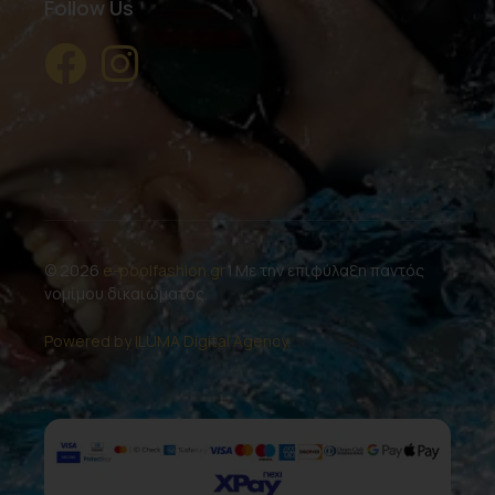
Follow Us
© 2026
e-poolfashion.gr
| Με την επιφύλαξη παντός
νομίμου δικαιώματος.
Powered by ILUMA Digital Agency.