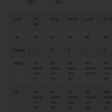
AUS
XS |
S | 32
M | 34
L | 36
XL | 
30
US
30
32
34
36
38
France
1
2
3
4
5
Waist
75-
80-
85-
90-
95-
80cm
85cm
90cm
95cm |
100
| 29-
| 31-
| 33-
35-37″
| 37-
31″
33″
35″
39″
Hip
80-
85-
90-
95-
100-
85cm
90cm
95cm
100cm
105
| 31-
| 33-
| 35-
| 37-
| 39-
33″
35″
37″
39″
41″