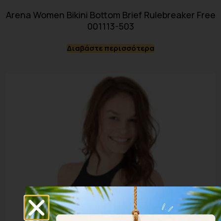
Arena Women Bikini Bottom Brief Rulebreaker Free
001113-503
Διαβάστε περισσότερα