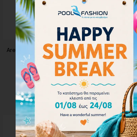
Arena Women Bikini Top Rulebreaker Crop Think
001111-503
35.00
€
31.50
€
Επιλογή