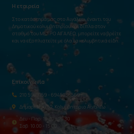
Η εταιρεία
Στο κατάστημά μας στο Αιγάλεω, έναντι του
Δημοτικού κολυμβητηρίου και δίπλα στον
σταθμό του ΜΕΤΡΟ ΑΙΓΑΛΕΩ, μπορείτε να βρείτε
και να εξοπλιστείτε με όλα τα κολυμβητικά είδη.
Επικοινωνία
210 5989159 - 6945238569
Δημαρχείου 52, Κολυμβητήριο Αιγάλεω
Δευ - Παρ: 10.30 - 20.30
Σαβ: 10.00 - 15.00