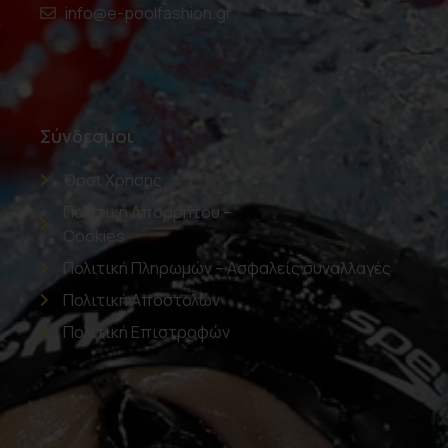
info@e-poolfashion.gr
Σύνδεσμοι
Όροι Χρήσης
Πολιτική Απορρήτου –
Cookies
Πολιτική Πληρωμών – Ασφαλείς συναλλαγές
Πολιτική Αποστολών
Πολιτική Επιστροφών