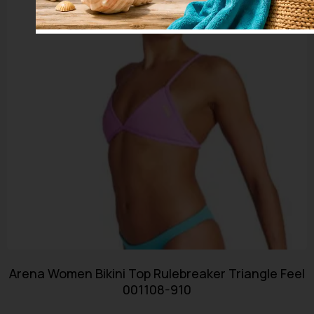
Arena Women Bikini Top Rulebreaker Triangle Feel
001108-910