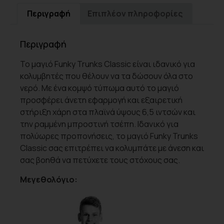
Περιγραφή
Επιπλέον πληροφορίες
Περιγραφή
Το μαγιό Funky Trunks Classic είναι ιδανικό για
κολυμβητές που θέλουν να τα δώσουν όλα στο
νερό. Με ένα κομψό τύπωμα αυτό το μαγιό
προσφέρει άνετη εφαρμογή και εξαιρετική
στήριξη χάρη στα πλαϊνά ύψους 6,5 ιντσών και
την ραμμένη μπροστινή τσέπη. Ιδανικό για
πολύωρες προπονήσεις, το μαγιό Funky Trunks
Classic σας επιτρέπει να κολυμπάτε με άνεση και
σας βοηθά να πετύχετε τους στόχους σας.
Μεγεθολόγιο: