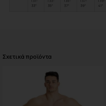
| 31-
| 33-
| 35-
| 37-
| 39-
33″
35″
37″
39″
41″
Σχετικά προϊόντα