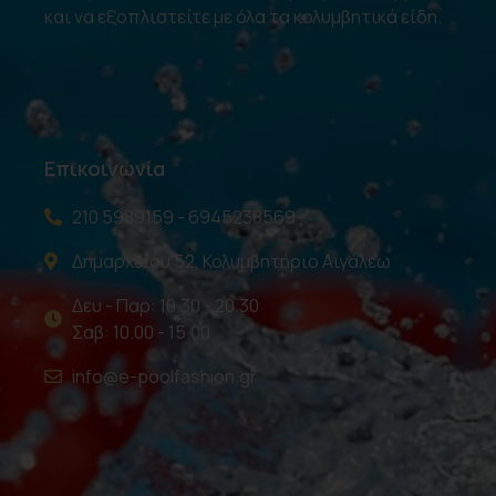
και να εξοπλιστείτε με όλα τα κολυμβητικά είδη.
Επικοινωνία
210 5989159 - 6945238569
Δημαρχείου 52, Κολυμβητήριο Αιγάλεω
Δευ - Παρ: 10.30 - 20.30
Σαβ: 10.00 - 15.00
info@e-poolfashion.gr