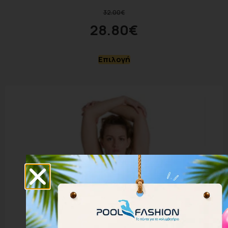
32.00
€
28.80
€
Επιλογή