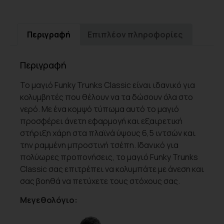
Περιγραφή
Επιπλέον πληροφορίες
Περιγραφή
Το μαγιό Funky Trunks Classic είναι ιδανικό για
κολυμβητές που θέλουν να τα δώσουν όλα στο
νερό. Με ένα κομψό τύπωμα αυτό το μαγιό
προσφέρει άνετη εφαρμογή και εξαιρετική
στήριξη χάρη στα πλαϊνά ύψους 6,5 ιντσών και
την ραμμένη μπροστινή τσέπη. Ιδανικό για
πολύωρες προπονήσεις, το μαγιό Funky Trunks
Classic σας επιτρέπει να κολυμπάτε με άνεση και
σας βοηθά να πετύχετε τους στόχους σας.
Μεγεθολόγιο: