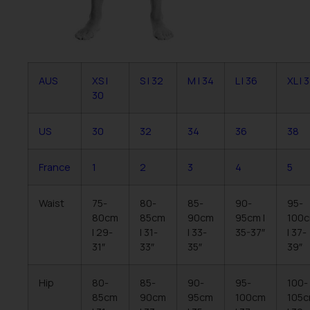
AUS
XS |
S | 32
M | 34
L | 36
XL | 
30
US
30
32
34
36
38
France
1
2
3
4
5
Waist
75-
80-
85-
90-
95-
80cm
85cm
90cm
95cm |
100
| 29-
| 31-
| 33-
35-37″
| 37-
31″
33″
35″
39″
Hip
80-
85-
90-
95-
100-
85cm
90cm
95cm
100cm
105