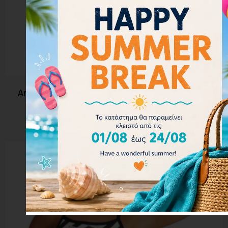
Arena Women’s Icons Bikini Black 005037-501
Διαβάστε περισσότερα
- 20%