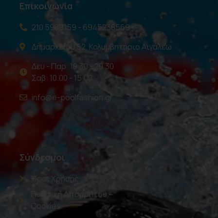
Επικοινωνία
210 5989159 - 6945238569
Δημαρχείου 52, Κολυμβητήριο Αιγάλεω
Δευ - Παρ: 10.30 - 20.30
Σαβ: 10.00 - 15.00
info@e-poolfashion.gr
Σύνδεσμοι
Όροι Χρήσης
Πολιτική Απορρήτου –
Cookies