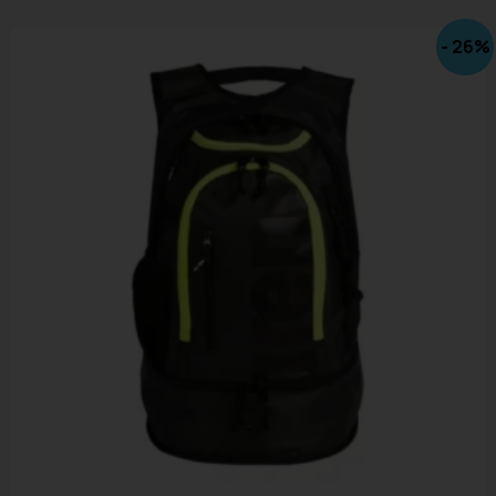
- 26%