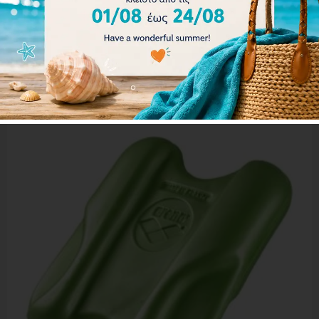
28.00
€
25.20
€
Επιλογή