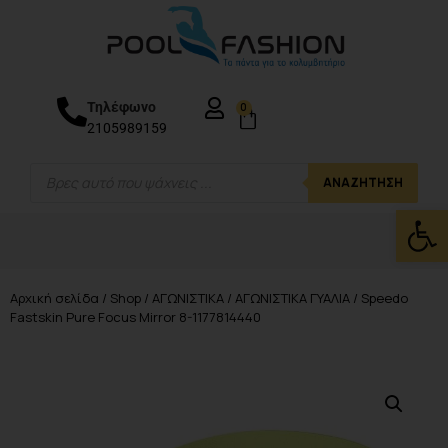
Τηλέφωνο
0
2105989159
ΑΝΑΖΉΤΗΣΗ
Ανοίξτε
Αρχική σελίδα
/
Shop
/
ΑΓΩΝΙΣΤΙΚΑ
/
ΑΓΩΝΙΣΤΙΚΑ ΓΥΑΛΙΑ
/ Speedo
Fastskin Pure Focus Mirror 8-1177814440