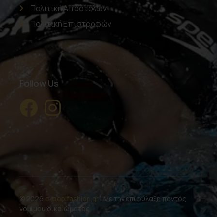
Πολιτική Αποστολών
Πολιτική Επιστροφών
Follow Us
© 2026
e-poolfashion.gr
| Με την επιφύλαξη παντός
νομίμου δικαιώματος.