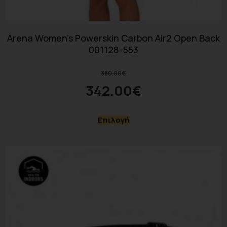
Arena Women’s Powerskin Carbon Air2 Open Back
001128-553
380.00
€
342.00
€
Επιλογή