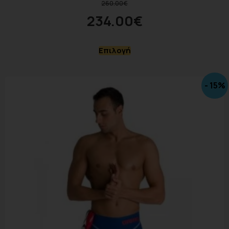
260.00
€
234.00
€
Επιλογή
- 15%