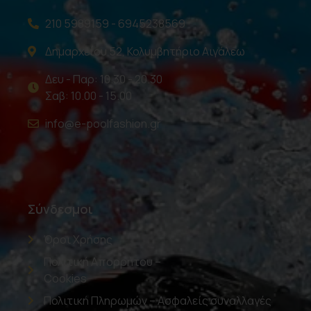
210 5989159 - 6945238569
Δημαρχείου 52, Κολυμβητήριο Αιγάλεω
Δευ - Παρ: 10.30 - 20.30
Σαβ: 10.00 - 15.00
info@e-poolfashion.gr
Σύνδεσμοι
Όροι Χρήσης
Πολιτική Απορρήτου –
Cookies
Πολιτική Πληρωμών – Ασφαλείς συναλλαγές