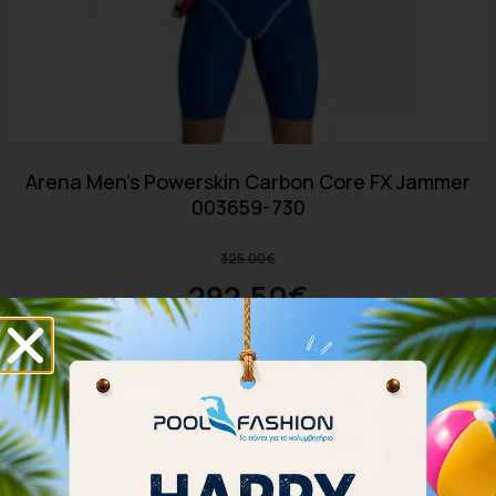
Arena Men’s Powerskin Carbon Core FX Jammer
003659-730
325.00
€
292.50
€
Επιλογή