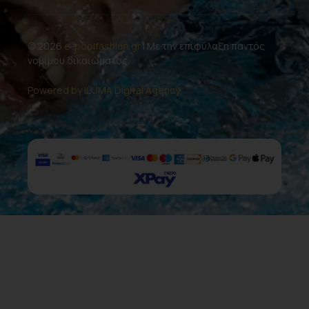
© 2026
e-poolfashion.gr
| Με την επιφύλαξη παντός
νομίμου δικαιώματος.
Powered by ILUMA Digital Agency.