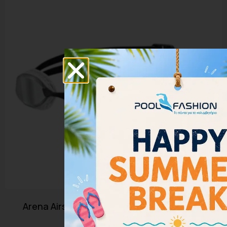
Arena Airspeed Mirror Goggles 003151-102
32.40
€