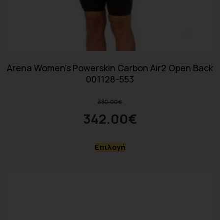
Arena Women’s Powerskin Carbon Air2 Open Back
001128-553
380.00
€
342.00
€
Επιλογή