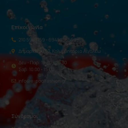
Επικοινωνία
210 5989159 - 6945238569
Δημαρχείου 52, Κολυμβητήριο Αιγάλεω
Δευ - Παρ: 10.30 - 20.30
Σαβ: 10.00 - 15.00
info@e-poolfashion.gr
Σύνδεσμοι