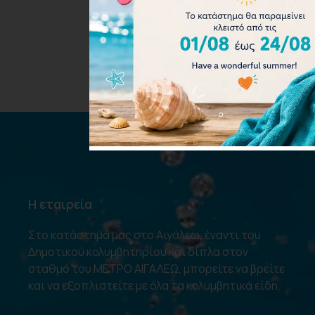
36.00
€
Προσθήκη στο καλάθι
Η εταιρεία
Στο κατάστημά μας στο Αιγάλεω, έναντι του
Δημοτικού κολυμβητηρίου και δίπλα στον
σταθμό του ΜΕΤΡΟ ΑΙΓΑΛΕΩ, μπορείτε να βρείτε
και να εξοπλιστείτε με όλα τα κολυμβητικά είδη.