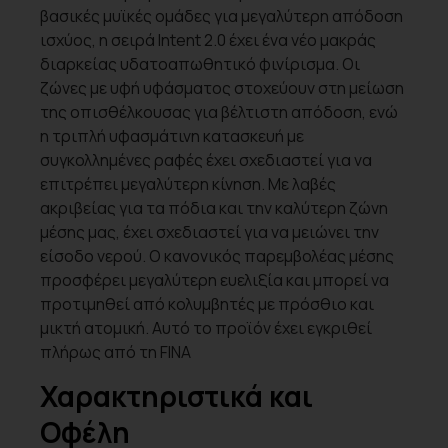
βασικές μυϊκές ομάδες για μεγαλύτερη απόδοση
ισχύος, η σειρά Intent 2.0 έχει ένα νέο μακράς
διαρκείας υδατοαπωθητικό φινίρισμα. Οι
ζώνες με υφή υφάσματος στοχεύουν στη μείωση
της οπισθέλκουσας για βέλτιστη απόδοση, ενώ
η τριπλή υφασμάτινη κατασκευή με
συγκολλημένες ραφές έχει σχεδιαστεί για να
επιτρέπει μεγαλύτερη κίνηση. Με λαβές
ακριβείας για τα πόδια και την καλύτερη ζώνη
μέσης μας, έχει σχεδιαστεί για να μειώνει την
είσοδο νερού. Ο κανονικός παρεμβολέας μέσης
προσφέρει μεγαλύτερη ευελιξία και μπορεί να
προτιμηθεί από κολυμβητές με πρόσθιο και
μικτή ατομική. Αυτό το προϊόν έχει εγκριθεί
πλήρως από τη FINA
Χαρακτηριστικά και
Οφέλη