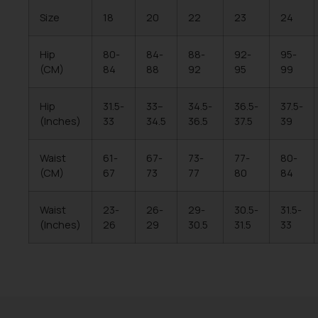
Size
18
20
22
23
24
Hip
80-
84-
88-
92-
95-
(CM)
84
88
92
95
99
Hip
31.5-
33–
34.5-
36.5-
37.5-
(Inches)
33
34.5
36.5
37.5
39
Waist
61-
67-
73-
77-
80-
(CM)
67
73
77
80
84
Waist
23-
26-
29-
30.5-
31.5-
(Inches)
26
29
30.5
31.5
33