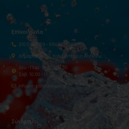
Επικοινωνία
210 5989159 - 6945238569
Δημαρχείου 52, Κολυμβητήριο Αιγάλεω
Δευ - Παρ: 10.30 - 20.30
Σαβ: 10.00 - 15.00
info@e-poolfashion.gr
Σύνδεσμοι