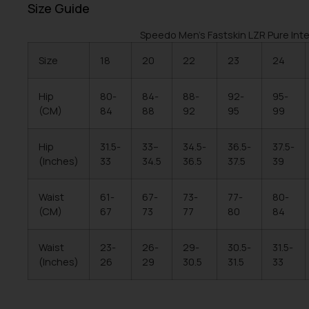
Size Guide
Speedo Men’s Fastskin LZR Pure Inte
Size
18
20
22
23
24
Hip
80-
84-
88-
92-
95-
(CM)
84
88
92
95
99
Hip
31.5-
33–
34.5-
36.5-
37.5-
(Inches)
33
34.5
36.5
37.5
39
Waist
61-
67-
73-
77-
80-
(CM)
67
73
77
80
84
Waist
23-
26-
29-
30.5-
31.5-
(Inches)
26
29
30.5
31.5
33