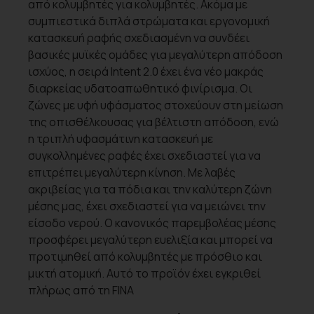
από κολυμβητές για κολυμβητές. Ακόμα με
συμπιεστικά διπλά στρώματα και εργονομική
κατασκευή ραφής σχεδιασμένη να συνδέει
βασικές μυϊκές ομάδες για μεγαλύτερη απόδοση
ισχύος, η σειρά Intent 2.0 έχει ένα νέο μακράς
διαρκείας υδατοαπωθητικό φινίρισμα. Οι
ζώνες με υφή υφάσματος στοχεύουν στη μείωση
της οπισθέλκουσας για βέλτιστη απόδοση, ενώ
η τριπλή υφασμάτινη κατασκευή με
συγκολλημένες ραφές έχει σχεδιαστεί για να
επιτρέπει μεγαλύτερη κίνηση. Με λαβές
ακριβείας για τα πόδια και την καλύτερη ζώνη
μέσης μας, έχει σχεδιαστεί για να μειώνει την
είσοδο νερού. Ο κανονικός παρεμβολέας μέσης
προσφέρει μεγαλύτερη ευελιξία και μπορεί να
προτιμηθεί από κολυμβητές με πρόσθιο και
μικτή ατομική. Αυτό το προϊόν έχει εγκριθεί
πλήρως από τη FINA