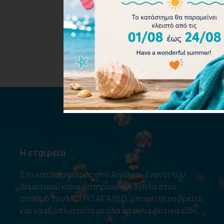
380.00
€
Επιλογή
Η εταιρεία
Στο κατάστημά μας στο Αιγάλεω, έναντι του
Δημοτικού κολυμβητηρίου και δίπλα στον
σταθμό του ΜΕΤΡΟ ΑΙΓΑΛΕΩ, μπορείτε να βρείτε
και να εξοπλιστείτε με όλα τα κολυμβητικά είδη.