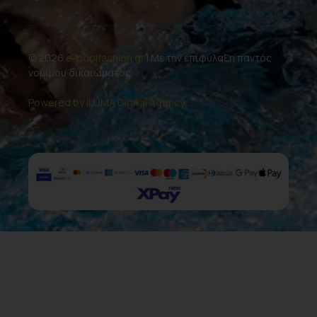
© 2026
e-poolfashion.gr
| Με την επιφύλαξη παντός
νομίμου δικαιώματος.
Powered by ILUMA Digital Agency.