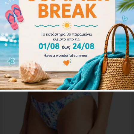
32.00
€
28.80
€
Επιλογή