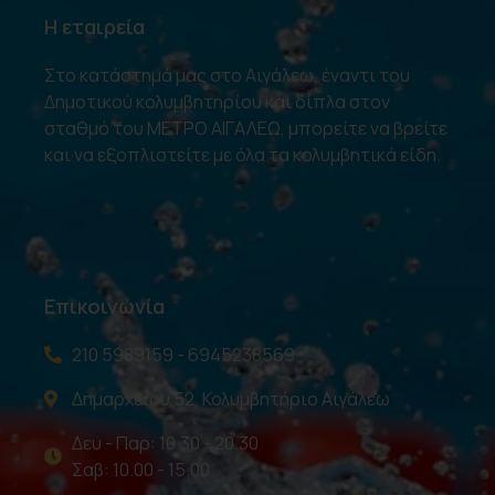
Η εταιρεία
Στο κατάστημά μας στο Αιγάλεω, έναντι του
Δημοτικού κολυμβητηρίου και δίπλα στον
σταθμό του ΜΕΤΡΟ ΑΙΓΑΛΕΩ, μπορείτε να βρείτε
και να εξοπλιστείτε με όλα τα κολυμβητικά είδη.
Επικοινωνία
210 5989159 - 6945238569
Δημαρχείου 52, Κολυμβητήριο Αιγάλεω
Δευ - Παρ: 10.30 - 20.30
Σαβ: 10.00 - 15.00