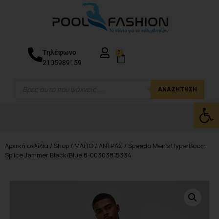
Τηλέφωνο
0
2105989159
ΑΝΑΖΉΤΗΣΗ
Ανοίξτε
Αρχική σελίδα
/
Shop
/
ΜΑΓΙΟ
/
ΑΝΤΡΑΣ
/ Speedo Men’s HyperBoom
Splice Jammer Black/Blue 8-00303815334