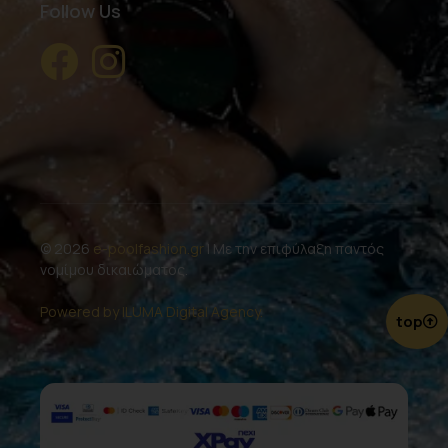
Follow Us
© 2026
e-poolfashion.gr
| Με την επιφύλαξη παντός
νομίμου δικαιώματος.
Powered by ILUMA Digital Agency.
top