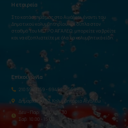
Η εταιρεία
Στο κατάστημά μας στο Αιγάλεω, έναντι του
Δημοτικού κολυμβητηρίου και δίπλα στον
σταθμό του ΜΕΤΡΟ ΑΙΓΑΛΕΩ, μπορείτε να βρείτε
και να εξοπλιστείτε με όλα τα κολυμβητικά είδη.
Επικοινωνία
210 5989159 - 6945238569
Δημαρχείου 52, Κολυμβητήριο Αιγάλεω
Δευ - Παρ: 10.30 - 20.30
Σαβ: 10.00 - 15.00