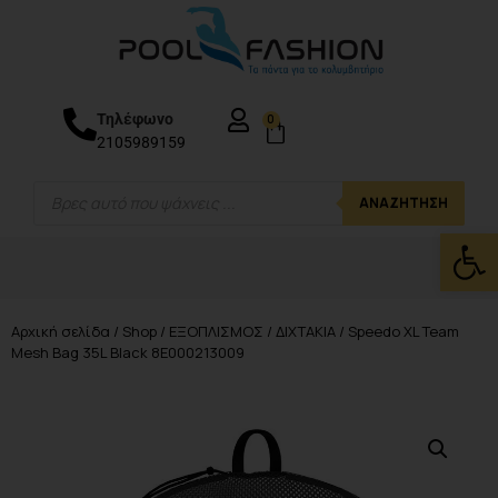
Τηλέφωνο
0
2105989159
ΑΝΑΖΉΤΗΣΗ
Ανοίξτε
Αρχική σελίδα
/
Shop
/
ΕΞΟΠΛΙΣΜΟΣ
/
ΔΙΧΤΑΚΙΑ
/ Speedo XL Team
Mesh Bag 35L Black 8E000213009