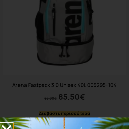
Arena Fastpack 3.0 Unisex 40L 005295-104
85.50
€
95.00
€
Διαβάστε περισσότερα