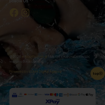
Follow Us
© 2026
e-poolfashion.gr
| Με την επιφύλαξη παντός
νομίμου δικαιώματος.
Powered by ILUMA Digital Agency.
top