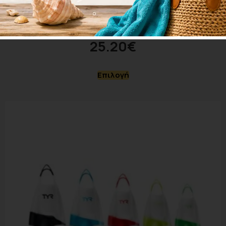
Arena Vortex Evolution Hand Paddle 95232-065
28.00
€
25.20
€
Επιλογή