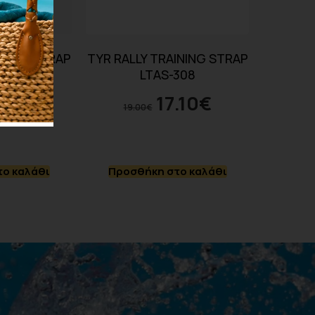
INING STRAP
TYR RALLY TRAINING STRAP
754
LTAS-308
.10
€
17.10
€
19.00
€
ο καλάθι
Προσθήκη στο καλάθι