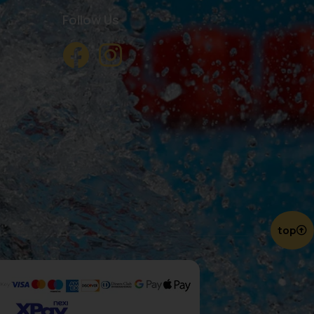
Follow Us
top