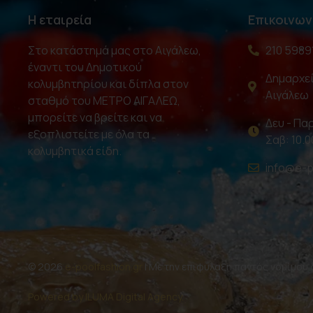
Η εταιρεία
Επικοινων
Στο κατάστημά μας στο Αιγάλεω,
210 5989
έναντι του Δημοτικού
Δημαρχεί
κολυμβητηρίου και δίπλα στον
Αιγάλεω
σταθμό του ΜΕΤΡΟ ΑΙΓΑΛΕΩ,
μπορείτε να βρείτε και να
Δευ - Παρ
εξοπλιστείτε με όλα τα
Σαβ: 10.0
κολυμβητικά είδη.
info@e-p
© 2026
e-poolfashion.gr
| Με την επιφύλαξη παντός νομίμου
Powered by ILUMA Digital Agency.