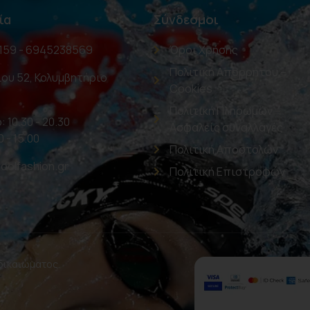
ία
Σύνδεσμοι
159 - 6945238569
Όροι Χρήσης
Πολιτική Απορρήτου –
ου 52, Κολυμβητήριο
Cookies
Πολιτική Πληρωμών –
: 10.30 - 20.30
Ασφαλείς συναλλαγές
0 - 15.00
Πολιτική Αποστολών
oolfashion.gr
Πολιτική Επιστροφών
 δικαιώματος.