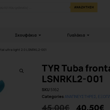
ΑΝΑΖΉΤΗΣΗ
Σκουφάκια
Γυαλάκια
tal ultra light 2.0 LSNRKL2-001
TYR Tuba fronta
LSNRKL2-001
SKU
5162
Categories
ΑΝΑΠΝΕΥΣΤΗΡΕΣ
,
ΕΞΟΠ
45.00
€
40.50
€