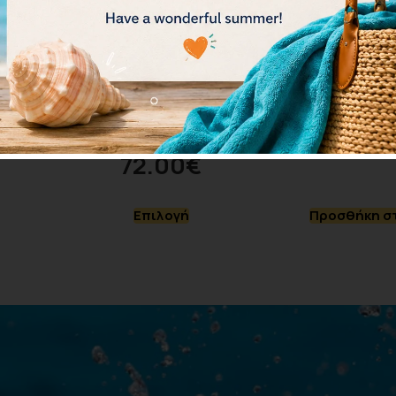
 Fins
TYR Hydroblade Fins
TYR RALLY TRA
LFHYD-101
LTAS-
17
80.00
€
19.00
€
72.00
€
Επιλογή
Προσθήκη στ