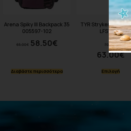
Arena Spiky III Backpack 35
TYR Stryker Silicone
005597-102
LFSTRKR
58.50
€
65.00
€
70.00
€
63.00
€
Διαβάστε περισσότερα
Επιλογή