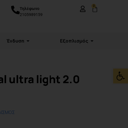
0
Τηλέφωνο
2105989159
Ένδυση
Εξοπλισμός
Ανοίξτε
l ultra light 2.0
ΛΙΣΜΟΣ