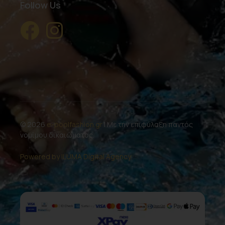
Follow Us
© 2026
e-poolfashion.gr
| Με την επιφύλαξη παντός
νομίμου δικαιώματος.
Powered by ILUMA Digital Agency.