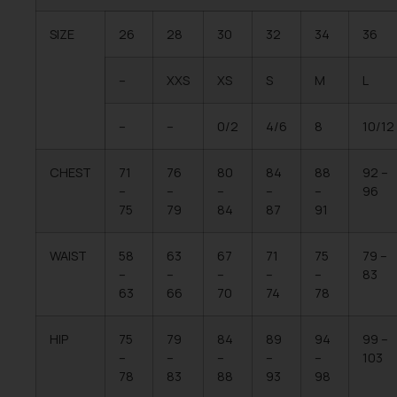
SIZE
26
28
30
32
34
36
–
XXS
XS
S
M
L
–
–
0/2
4/6
8
10/12
CHEST
71
76
80
84
88
92 –
–
–
–
–
–
96
75
79
84
87
91
WAIST
58
63
67
71
75
79 –
–
–
–
–
–
83
63
66
70
74
78
HIP
75
79
84
89
94
99 –
–
–
–
–
–
103
78
83
88
93
98