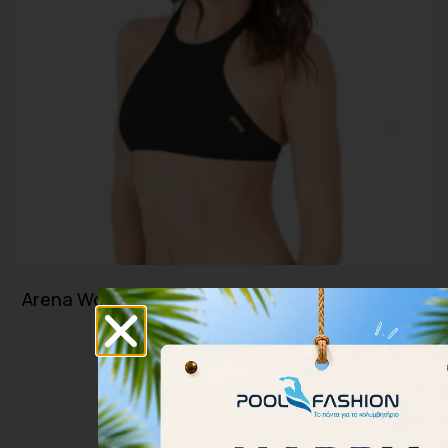
Arena Women Bikini Top Rulebreaker Crop Think
001111-503
35.00
€
31.50
€