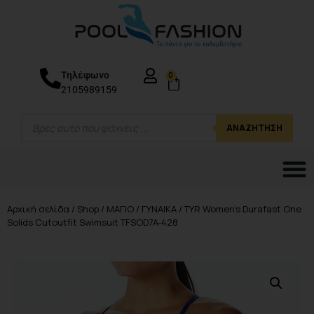
Τηλέφωνο
0
2105989159
ΑΝΑΖΉΤΗΣΗ
Αρχική σελίδα
/
Shop
/
ΜΑΓΙΟ
/
ΓΥΝΑΙΚΑ
/ TYR Women’s Durafast One
Solids Cutoutfit Swimsuit TFSOD7A-428