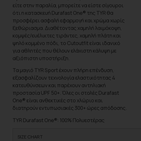
είτε στην παραλία, μπορείτε να είστε σίγουροι
ότι η κατασκευή Durafast One® της TYR θα
προσφέρει ασφαλή εφαρμογή και χρώμα χωρίς
ξεθώριασμα. Διαθέτοντας χαμηλή λαιμόκοψη,
κομψές/ευέλικτες τιράντες, χαμηλή πλάτη και
ψηλό κομμένο πόδι, το Cutoutfit είναι ιδανικό
για αθλητές που θέλουν ελάχιστη κάλυψη με
αξιόπιστη υποστήριξη.
Τα μαγιό TYR Sport έχουν πλήρη επένδυση,
εξασφαλίζουν τεχνολογία ελαστικότητας 4
κατευθύνσεων και παρέχουν αντηλιακή
προστασία UPF 50+. Όλες οι στολές Durafast
One® είναι ανθεκτικές στο χλώριο και
διατηρούν εντυπωσιακές 300+ ώρες απόδοσης.
TYR Durafast One®: 100% Πολυεστέρας
SIZE CHART