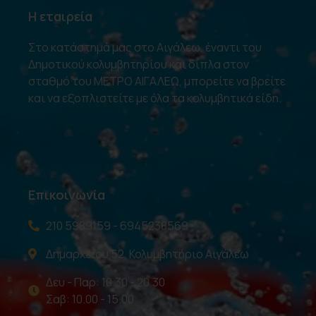
Η εταιρεία
Στο κατάστημά μας στο Αιγάλεω, έναντι του
Δημοτικού κολυμβητηρίου και δίπλα στον
σταθμό του ΜΕΤΡΟ ΑΙΓΑΛΕΩ, μπορείτε να βρείτε
και να εξοπλιστείτε με όλα τα κολυμβητικά είδη.
Επικοινωνία
210 5989159 - 6945238569
Δημαρχείου 52, Κολυμβητήριο Αιγάλεω
Δευ - Παρ: 10.30 - 20.30
Σαβ: 10.00 - 15.00