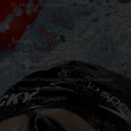
info@e-poolfashion.gr
Σύνδεσμοι
Όροι Χρήσης
Πολιτική Απορρήτου –
Cookies
Πολιτική Πληρωμών – Ασφαλείς συναλλαγές
Πολιτική Αποστολών
Πολιτική Επιστροφών