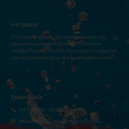
Η εταιρεία
Στο κατάστημά μας στο Αιγάλεω, έναντι του
Δημοτικού κολυμβητηρίου και δίπλα στον
σταθμό του ΜΕΤΡΟ ΑΙΓΑΛΕΩ, μπορείτε να βρείτε
και να εξοπλιστείτε με όλα τα κολυμβητικά είδη.
Επικοινωνία
210 5989159 - 6945238569
Δημαρχείου 52, Κολυμβητήριο Αιγάλεω