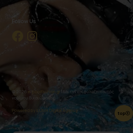
Follow Us
© 2026
e-poolfashion.gr
| Με την επιφύλαξη παντός
νομίμου δικαιώματος.
Powered by ILUMA Digital Agency.
top