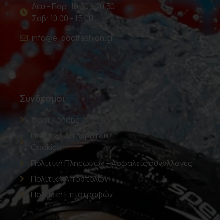
Δευ - Παρ: 10.30 - 20.30
Σαβ: 10.00 - 15.00
info@e-poolfashion.gr
Σύνδεσμοι
Όροι Χρήσης
Πολιτική Απορρήτου –
Cookies
Πολιτική Πληρωμών – Ασφαλείς συναλλαγές
Πολιτική Αποστολών
Πολιτική Επιστροφών