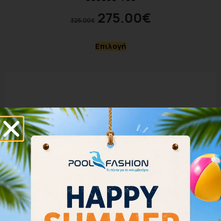
275.00
€
325.00
€
Επιλογή