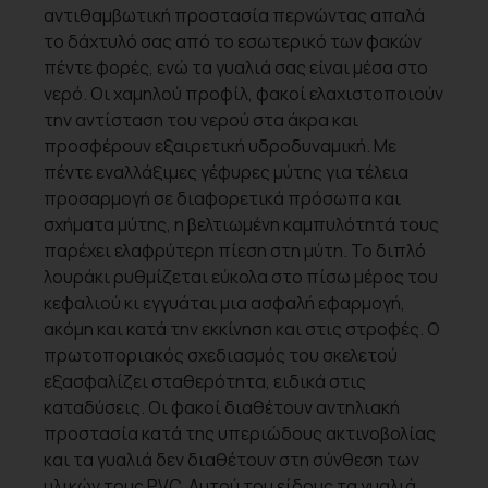
αντιθαμβωτική προστασία περνώντας απαλά
το δάχτυλό σας από το εσωτερικό των φακών
πέντε φορές, ενώ τα γυαλιά σας είναι μέσα στο
νερό. Οι χαμηλού προφίλ, φακοί ελαχιστοποιούν
την αντίσταση του νερού στα άκρα και
προσφέρουν εξαιρετική υδροδυναμική. Με
πέντε εναλλάξιμες γέφυρες μύτης για τέλεια
προσαρμογή σε διαφορετικά πρόσωπα και
σχήματα μύτης, η βελτιωμένη καμπυλότητά τους
παρέχει ελαφρύτερη πίεση στη μύτη. Το διπλό
λουράκι ρυθμίζεται εύκολα στο πίσω μέρος του
κεφαλιού κι εγγυάται μια ασφαλή εφαρμογή,
ακόμη και κατά την εκκίνηση και στις στροφές. Ο
πρωτοποριακός σχεδιασμός του σκελετού
εξασφαλίζει σταθερότητα, ειδικά στις
καταδύσεις. Οι φακοί διαθέτουν αντηλιακή
προστασία κατά της υπεριώδους ακτινοβολίας
και τα γυαλιά δεν διαθέτουν στη σύνθεση των
υλικών τους PVC. Αυτού του είδους τα γυαλιά