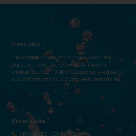
Η εταιρεία
Στο κατάστημά μας στο Αιγάλεω, έναντι του
Δημοτικού κολυμβητηρίου και δίπλα στον
σταθμό του ΜΕΤΡΟ ΑΙΓΑΛΕΩ, μπορείτε να βρείτε
και να εξοπλιστείτε με όλα τα κολυμβητικά είδη.
Επικοινωνία
210 5989159 - 6945238569