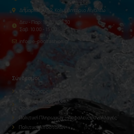
Δημαρχείου 52, Κολυμβητήριο Αιγάλεω
Δευ - Παρ: 10.30 - 20.30
Σαβ: 10.00 - 15.00
info@e-poolfashion.gr
Σύνδεσμοι
Όροι Χρήσης
Πολιτική Απορρήτου –
Cookies
Πολιτική Πληρωμών – Ασφαλείς συναλλαγές
Πολιτική Αποστολών