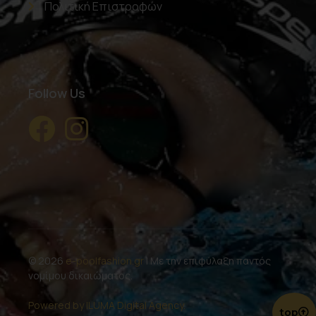
Πολιτική Επιστροφών
Follow Us
© 2026
e-poolfashion.gr
| Με την επιφύλαξη παντός
νομίμου δικαιώματος.
Powered by ILUMA Digital Agency.
top