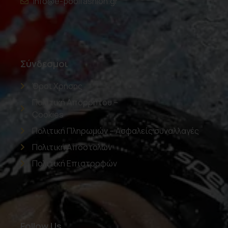
info@e-poolfashion.gr
Σύνδεσμοι
Όροι Χρήσης
Πολιτική Απορρήτου –
Cookies
Πολιτική Πληρωμών – Ασφαλείς συναλλαγές
Πολιτική Αποστολών
Πολιτική Επιστροφών
Follow Us