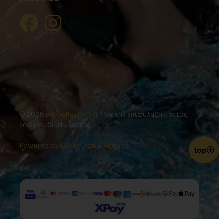
© 2026
e-poolfashion.gr
| Με την επιφύλαξη παντός
νομίμου δικαιώματος.
Powered by ILUMA Digital Agency.
top