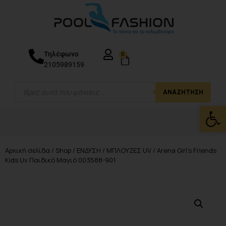
Τηλέφωνο
0
2105989159
ΑΝΑΖΉΤΗΣΗ
Ανοίξτε
Αρχική σελίδα
/
Shop
/
ΕΝΔΥΣΗ
/
ΜΠΛΟΥΖΕΣ UV
/ Arena Girl’s Friends
Kids Uv Παιδικό Μαγιό 003588-901