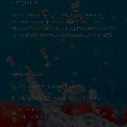
Η εταιρεία
Στο κατάστημά μας στο Αιγάλεω, έναντι του
Δημοτικού κολυμβητηρίου και δίπλα στον
σταθμό του ΜΕΤΡΟ ΑΙΓΑΛΕΩ, μπορείτε να βρείτε
και να εξοπλιστείτε με όλα τα κολυμβητικά είδη.
Επικοινωνία
210 5989159 - 6945238569
Δημαρχείου 52, Κολυμβητήριο Αιγάλεω
Δευ - Παρ: 10.30 - 20.30
Σαβ: 10.00 - 15.00