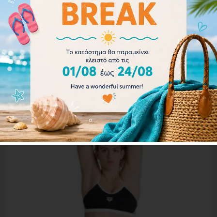
001111-503
35.00
€
31.50
€
Επιλογή