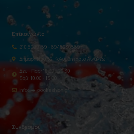
Επικοινωνία
210 5989159 - 6945238569
Δημαρχείου 52, Κολυμβητήριο Αιγάλεω
Δευ - Παρ: 10.30 - 20.30
Σαβ: 10.00 - 15.00
info@e-poolfashion.gr
Σύνδεσμοι