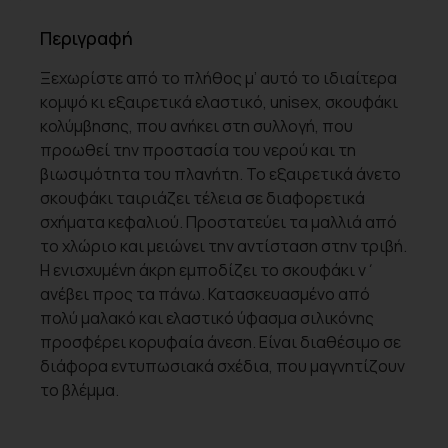
Περιγραφή
Ξεχωρίστε από το πλήθος μ’ αυτό το ιδιαίτερα
κομψό κι εξαιρετικά ελαστικό, unisex, σκουφάκι
κολύμβησης, που ανήκει στη συλλογή, που
προωθεί την προστασία του νερού και τη
βιωσιμότητα του πλανήτη. Το εξαιρετικά άνετο
σκουφάκι ταιριάζει τέλεια σε διαφορετικά
σχήματα κεφαλιού. Προστατεύει τα μαλλιά από
το χλώριο και μειώνει την αντίσταση στην τριβή.
Η ενισχυμένη άκρη εμποδίζει το σκουφάκι ν΄
ανέβει προς τα πάνω. Κατασκευασμένο από
πολύ μαλακό και ελαστικό ύφασμα σιλικόνης
προσφέρει κορυφαία άνεση. Είναι διαθέσιμο σε
διάφορα εντυπωσιακά σχέδια, που μαγνητίζουν
το βλέμμα.