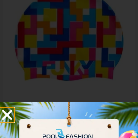
FUNKY TRUNKS BLOCKED SILICONE SWIMMING CAP
FYG017N7163600
13.50
€
15.00
€