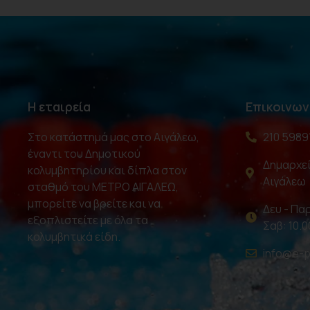
Η εταιρεία
Επικοινων
Στο κατάστημά μας στο Αιγάλεω,
210 5989
έναντι του Δημοτικού
Δημαρχεί
κολυμβητηρίου και δίπλα στον
Αιγάλεω
σταθμό του ΜΕΤΡΟ ΑΙΓΑΛΕΩ,
μπορείτε να βρείτε και να
Δευ - Παρ
εξοπλιστείτε με όλα τα
Σαβ: 10.0
κολυμβητικά είδη.
info@e-p