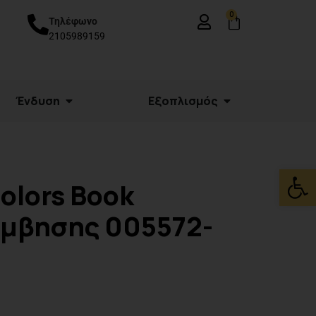
0
Τηλέφωνο
2105989159
Ένδυση
Εξοπλισμός
Ανοίξτε
olors Book
ύμβησης 005572-