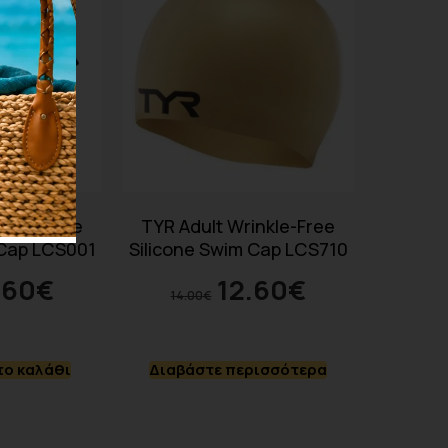
inkle-Free
TYR Adult Wrinkle-Free
 Cap LCS001
Silicone Swim Cap LCS710
.60
€
12.60
€
14.00
€
ο καλάθι
Διαβάστε περισσότερα