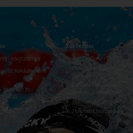
ία
Σύνδεσμοι
159 - 6945238569
Όροι Χρήσης
Πολιτική Απορρήτου –
ου 52, Κολυμβητήριο
Cookies
Πολιτική Πληρωμών –
: 10.30 - 20.30
Ασφαλείς συναλλαγές
0 - 15.00
Πολιτική Αποστολών
oolfashion.gr
Πολιτική Επιστροφών