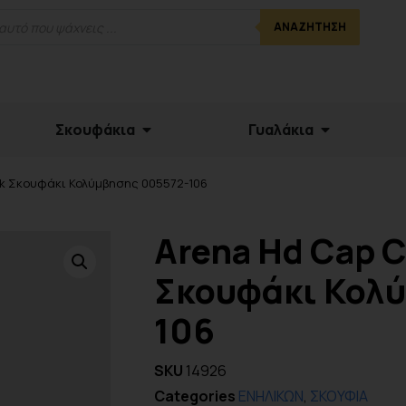
ΑΝΑΖΉΤΗΣΗ
Σκουφάκια
Γυαλάκια
ok Σκουφάκι Κολύμβησης 005572-106
Arena Hd Cap C
Σκουφάκι Κολ
106
SKU
14926
Categories
ΕΝΗΛΙΚΩΝ
,
ΣΚΟΥΦΙΑ