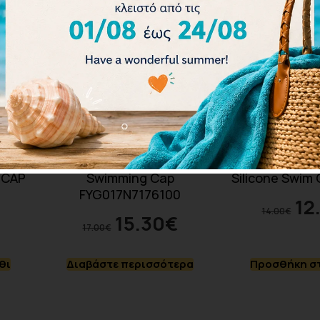
NZED
Funkita Slurpee Silicone
TYR Adult Wr
 CAP
Swimming Cap
Silicone Swim
FYG017N7176100
12
14.00
€
15.30
€
17.00
€
θι
Διαβάστε περισσότερα
Προσθήκη στ