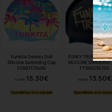
Funkita Donkey Doll
FUNKY TRUNKS BRO
Silicone Swimming Cap
SILICONE SWIMMING
FS997173400
FT990230700
15.30
€
13.50
€
17.00
€
15.00
€
Προσθήκη στο καλάθι
Προσθήκη στο καλά