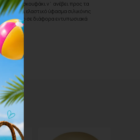
ποδίζει το σκουφάκι ν΄ ανέβει προς τα
μαλακό και ελαστικό ύφασμα σιλικόνης
ι διαθέσιμο σε διάφορα εντυπωσιακά
α.