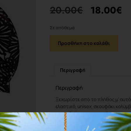
20.00
€
18.00
€
Σε απόθεμα
Προσθήκη στο καλάθι
Περιγραφή
Περιγραφή
Ξεχωρίστε από το πλήθος μ’ αυτό 
ελαστικό, unisex, σκουφάκι κολύμ
προωθεί την προστασία του νερού
εξαιρετικά άνετο σκουφάκι ταιρι
κεφαλιού. Προστατεύει τα μαλλιά 