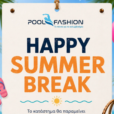
στην τριβή. Η ενισχυμένη άκρη εμ
πάνω. Κατασκευασμένο από πολύ 
προσφέρει κορυφαία άνεση. Είνα
σχέδια, που μαγνητίζουν το βλέμμ