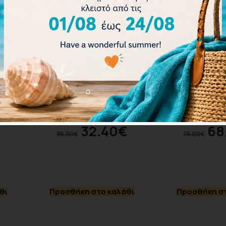
irror
Arena Airspeed Mirror
Arena Cobra U
Goggles 003151-103
Mirror 002
€
32.40
€
68
36.00
€
76.00
€
θι
Προσθήκη στο καλάθι
Προσθήκη στ