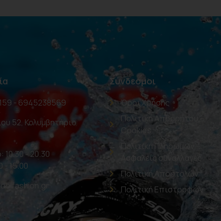
ία
Σύνδεσμοι
159 - 6945238569
Όροι Χρήσης
Πολιτική Απορρήτου –
ου 52, Κολυμβητήριο
Cookies
Πολιτική Πληρωμών –
: 10.30 - 20.30
Ασφαλείς συναλλαγές
0 - 15.00
Πολιτική Αποστολών
oolfashion.gr
Πολιτική Επιστροφών