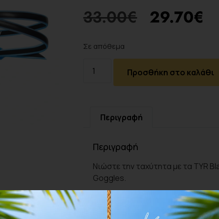
33.00
€
29.70
€
Σε απόθεμα
Προσθήκη στο καλάθι
Περιγραφή
Περιγραφή
Νιώστε την ταχύτητα με τα TYR Bla
Goggles.
Σχεδιασμένο για να φιλοξενεί νε
προπονούνται και αγωνίζονται, ο