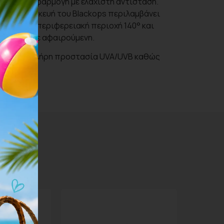
ι στενή εφαρμογή με ελάχιστη αντίσταση.
τεγή κατασκευή του Blackops περιλαμβάνει
, ευρεία περιφερειακή περιοχή 140° και
γέφυρας με αφαιρούμενη.
αμβάνουν πλήρη προστασία UVA/UVB καθώς