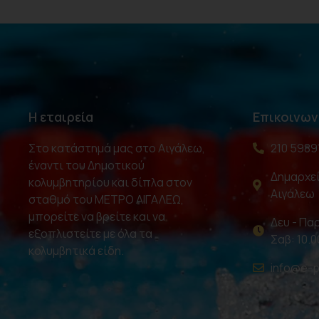
Η εταιρεία
Επικοινων
Στο κατάστημά μας στο Αιγάλεω,
210 5989
έναντι του Δημοτικού
Δημαρχεί
κολυμβητηρίου και δίπλα στον
Αιγάλεω
σταθμό του ΜΕΤΡΟ ΑΙΓΑΛΕΩ,
μπορείτε να βρείτε και να
Δευ - Παρ
εξοπλιστείτε με όλα τα
Σαβ: 10.0
κολυμβητικά είδη.
info@e-p