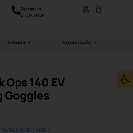
0
Τηλέφωνο
2105989159
Ένδυση
Εξοπλισμός
Ανοίξτε
k Ops 140 EV
g Goggles
2
ΓΥΑΛΙΑ
,
ΓΥΑΛΙΑ
,
ΠΑΙΔΙΚΟ