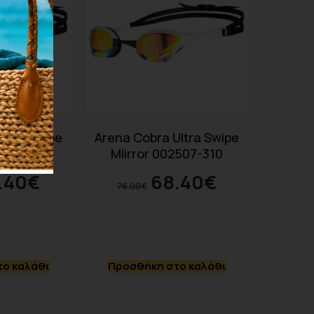
ltra Swipe
Arena Cobra Ultra Swipe
507-350
MIirror 002507-310
.40
€
68.40
€
76.00
€
ο καλάθι
Προσθήκη στο καλάθι