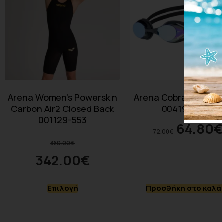
Arena Women’s Powerskin
Arena Cobra Swipe M
Carbon Air2 Closed Back
004196-800
001129-553
64.80
72.00
€
380.00
€
342.00
€
Επιλογή
Προσθήκη στο καλά