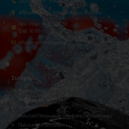
210 5989159 - 6945238569
Δημαρχείου 52, Κολυμβητήριο Αιγάλεω
Δευ - Παρ: 10.30 - 20.30
Σαβ: 10.00 - 15.00
info@e-poolfashion.gr
Σύνδεσμοι
Όροι Χρήσης
Πολιτική Απορρήτου –
Cookies
Πολιτική Πληρωμών – Ασφαλείς συναλλαγές
Πολιτική Αποστολών