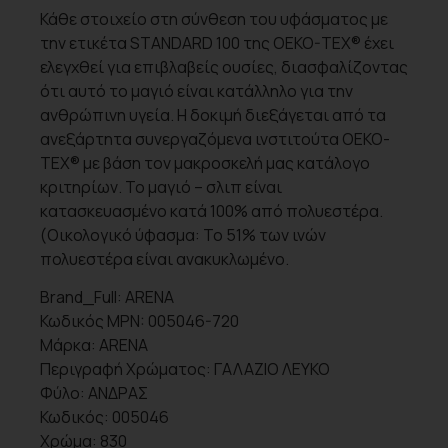
Κάθε στοιχείο στη σύνθεση του υφάσματος με
την ετικέτα STANDARD 100 της OEKO-TEX® έχει
ελεγχθεί για επιβλαβείς ουσίες, διασφαλίζοντας
ότι αυτό το μαγιό είναι κατάλληλο για την
ανθρώπινη υγεία. Η δοκιμή διεξάγεται από τα
ανεξάρτητα συνεργαζόμενα ινστιτούτα OEKO-
TEX® με βάση τον μακροσκελή μας κατάλογο
κριτηρίων. Το μαγιό – σλιπ είναι
κατασκευασμένο κατά 100% από πολυεστέρα.
(Οικολογικό ύφασμα: Το 51% των ινών
πολυεστέρα είναι ανακυκλωμένο.
Brand_Full:
ARENA
Κωδικός MPN:
005046-720
Μάρκα:
ARENA
Περιγραφή Χρώματος: ΓΑΛΑΖΙΟ ΛΕΥΚΟ
Φύλο:
ΑΝΔΡΑΣ
Κωδικός:
005046
Χρώμα: 830