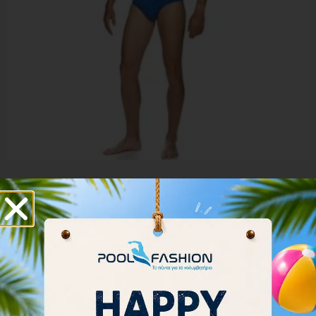
Arena Men’s Team Swim Briefs Solid 004773-720
26.00
€
23.40
€
Επιλογή