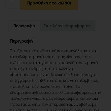
Προσθήκη στο καλάθι
Περιγραφή
Επιπλέον πληροφορίες
Περιγραφή
Το εξαιρετικά ανθεκτικό και με μεγάλη αντοχή
στο χλώριο, μαγιό της σειράς «Icons», που
ανήκει στην κατηγορία των χαμηλόμεσων μαγιό –
σορτς για άνδρες από τη συλλογή
«Performance» είναι ιδανική επιλογή τόσο για
επαγγελματίες αθλητές όσο και για κολυμβητές,
που κολυμπούν συχνά στην πισίνα. Το
εξαιρετικά ανθεκτικό στο χλώριο ύφασμα με την
τεχνολογία MaxLife με ενσωματωμένη αντηλιακή
προστασία από την υπεριώδη ακτινοβολία με
δείκτη 50+ στεγνώνει εξαιρετικά γρήγορα κι έχει