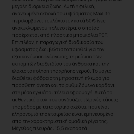
μεγάλη διάρκεια ζωής. Αυτή η φιλική,
ανανεωμένη εκδοχή του υφάσματος MaxLife
περιλαμβάνει τουλάχιστον κατά 50% ίνες
ανακυκλωμένου πολυεστέρα, ο οποίος
προέρχεται από πλαστικά μπουκάλια PET.
Επιπλέον, η παραγωγική διαδικασία του
υφάσματος έχει βελτιστοποιηθεί για την
εξοικονόμηση ενέργειας, τη μείωση των
εκπομπών διοξειδίου του άνθρακα και την
ελαχιστοποίηση της χρήσης νερού. Το μαγιό
διαθέτει φόδρα στη μπροστινή πλευρά για
πρόσθετη άνεση και το ρυθμιζόμενο κορδόνι
στη μέση εγγυάται τέλεια εφαρμογή. Αυτό το
αυθεντικό στυλ που συνδυάζει τωρινές τάσεις
της μόδας με τα ιστορικά σχέδια, που είναι
κληρονομιά της εταιρείας είναι εμπνευσμένο
από την χαρακτηριστική ομαδική ρίγα της.
Μέγεθος πλευράς: 15,5 εκατοστά.