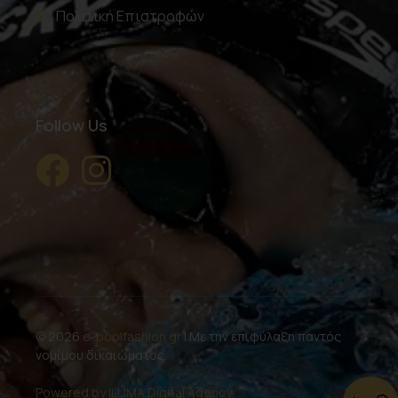
Πολιτική Επιστροφών
Follow Us
© 2026
e-poolfashion.gr
| Με την επιφύλαξη παντός
νομίμου δικαιώματος.
Powered by ILUMA Digital Agency.