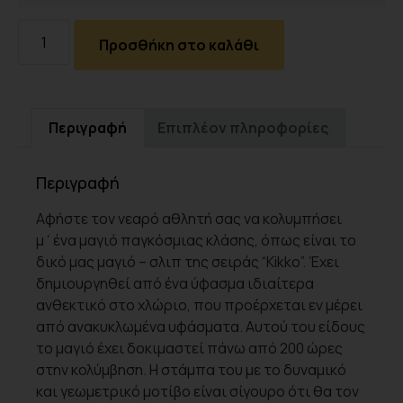
Προσθήκη στο καλάθι
Περιγραφή
Επιπλέον πληροφορίες
Περιγραφή
Αφήστε τον νεαρό αθλητή σας να κολυμπήσει
μ΄ένα μαγιό παγκόσμιας κλάσης, όπως είναι το
δικό μας μαγιό – σλιπ της σειράς “Kikko”. Έχει
δημιουργηθεί από ένα ύφασμα ιδιαίτερα
ανθεκτικό στο χλώριο, που προέρχεται εν μέρει
από ανακυκλωμένα υφάσματα. Αυτού του είδους
το μαγιό έχει δοκιμαστεί πάνω από 200 ώρες
στην κολύμβηση. Η στάμπα του με το δυναμικό
και γεωμετρικό μοτίβο είναι σίγουρο ότι θα τον