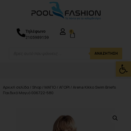
Τηλέφωνο
0
2105989159
ΑΝΑΖΉΤΗΣΗ
Ανοίξτε
Αρχική σελίδα
/
Shop
/
ΜΑΓΙΟ
/
ΑΓΟΡΙ
/ Arena Kikko Swim Briefs
Παιδικό Μαγιό 006722-580