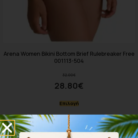
Arena Women Bikini Bottom Brief Rulebreaker Free
001113-504
32.00
€
28.80
€
Επιλογή