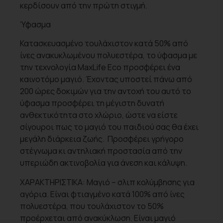
κερδίσουν από την πρώτη στιγμή.
Ύφασμα
Κατασκευασμένο τουλάχιστον κατά 50% από
ίνες ανακυκλωμένου πολυεστέρα, το ύφασμα με
την τεχνολογία MaxLife Eco προσφέρει ένα
καινοτόμο μαγιό. Έχοντας υποστεί πάνω από
200 ώρες δοκιμών για την αντοχή του αυτό το
ύφασμα προσφέρει τη μέγιστη δυνατή
ανθεκτικότητα στο χλώριο, ώστε να είστε
σίγουροι πως το μαγιό του παιδιού σας θα έχει
μεγάλη διάρκεια ζωής. Προσφέρει γρήγορο
στέγνωμα κι αντηλιακή προστασία από την
υπεριώδη ακτινοβολία για άνεση και κάλυψη.
ΧΑΡΑΚΤΗΡΙΣΤΙΚΑ: Μαγιό – σλιπ κολύμβησης για
αγόρια. Είναι φτιαγμένο κατά 100% από ίνες
πολυεστέρα, που τουλάχιστον το 50%
προέρχεται από ανακύκλωση. Είναι μαγιό