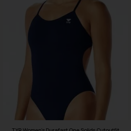
TYR Women’s Durafast One Solids Cutoutfit