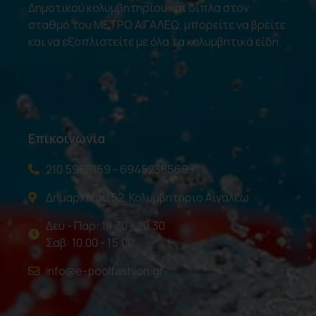
Δημοτικού κολυμβητηρίου και δίπλα στον
σταθμό του ΜΕΤΡΟ ΑΙΓΑΛΕΩ, μπορείτε να βρείτε
και να εξοπλιστείτε με όλα τα κολυμβητικά είδη.
Επικοινωνία
210 5989159 - 6945238569
Δημαρχείου 52, Κολυμβητήριο Αιγάλεω
Δευ - Παρ: 10.30 - 20.30
Σαβ: 10.00 - 15.00
info@e-poolfashion.gr