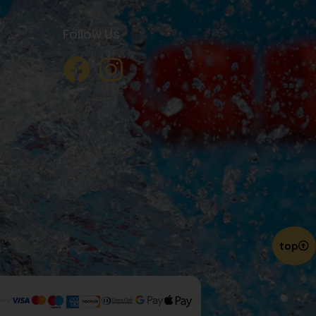
Follow Us
top