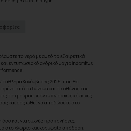
 διαθέσιμο αυτή τη στιγμή.
ροφορίες
λαύστε το νερό με αυτό το εξαιρετικά
 και εντυπωσιακό ανδρικό μαγιό Indomitus
erformance.
ρωτάθλημα Κολύμβησης 2025, που θα
υσμένο από τη δύναμη και το σθένος του
μός του μαύρου με εντυπωσιακές κόκκινες
σας και σας ωθεί να αποδώσετε στο
η όσο και για συχνές προπονήσεις,
α στο χλώριο και κορυφαία απόδοση.