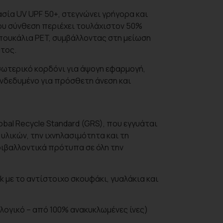
σία UV UPF 50+, στεγνώνει γρήγορα και
του σύνθεση περιέχει τουλάχιστον 50%
ουκάλια PET, συμβάλλοντας στη μείωση
τος.
σωτερικό κορδόνι για άψογη εφαρμογή,
ενδεδυμένο για πρόσθετη άνεση και
bal Recycle Standard (GRS), που εγγυάται
υλικών, την ιχνηλασιμότητα και τη
ιβαλλοντικά πρότυπα σε όλη την
 με το αντίστοιχο σκουφάκι, γυαλάκια και
λογικό – από 100% ανακυκλωμένες ίνες)