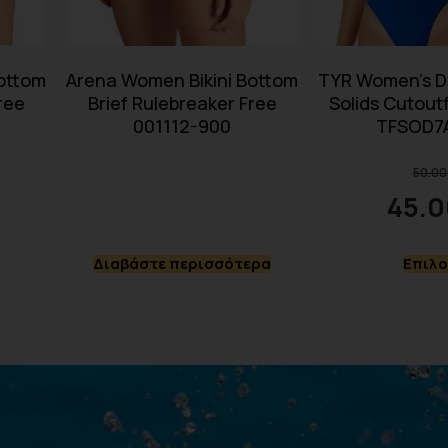
ottom
Arena Women Bikini Bottom
TYR Women’s D
ree
Brief Rulebreaker Free
Solids Cutoutf
001112-900
TFSOD7
50.00
45.0
Διαβάστε περισσότερα
Επιλο