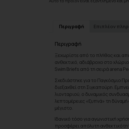
Αυτό το προϊόν είναι εξαντλημένο και μη
Περιγραφή
Επιπλέον πλη
Περιγραφή
Ξεχωρίστε από το πλήθος και απο
ανθεκτικό, αδιάβροχο στο χλώριο
Swim Briefs από τη σειρά arena P
Σχεδιάστηκε για το Παγκόσμιο Π
διεξαχθεί στη Σιγκαπούρη. Εμπνε
λιονταριού, ο δυναμικός συνδυασ
λεπτομέρειες «ξυπνά» τη δύναμή 
μέγιστο.
Ιδανικό τόσο για αγωνιστική χρήσ
προσφέρει απόλυτη ανθεκτικότητ