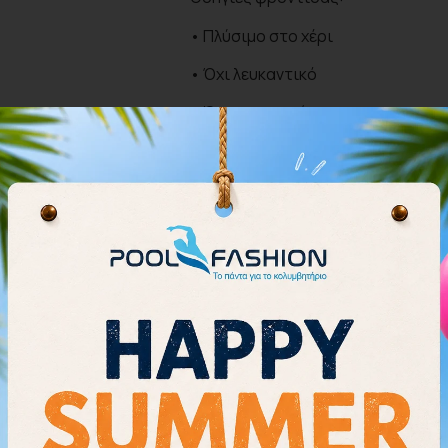
• Πλύσιμο στο χέρι
• Όχι λευκαντικό
• Όχι στεγνωτήριο
• Όχι σιδέρωμα
• Επαγγελματικός στεγνός καθαρ
υδρογονάνθρακες)
*Τα μεγέθη αντιστοιχούν στην κ