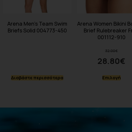
Arena Men’s Team Swim
Arena Women Bikini B
Briefs Solid 004773-450
Brief Rulebreaker F
001112-910
32.00
€
28.80
€
Διαβάστε περισσότερα
Επιλογή