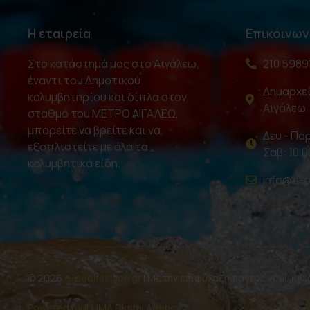
Η εταιρεία
Επικοινων
Στο κατάστημά μας στο Αιγάλεω,
210 5989
έναντι του Δημοτικού
Δημαρχεί
κολυμβητηρίου και δίπλα στον
Αιγάλεω
σταθμό του ΜΕΤΡΟ ΑΙΓΑΛΕΩ,
μπορείτε να βρείτε και να
Δευ - Παρ
εξοπλιστείτε με όλα τα
Σαβ: 10.0
κολυμβητικά είδη.
info@e-p
© 2026
e-poolfashion.gr
| Με την επιφύλαξη παντός νομίμου
Powered by ILUMA Digital Agency.