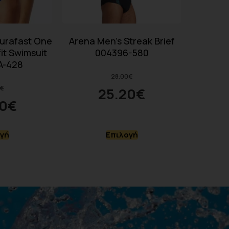
urafast One
Arena Men’s Streak Brief
it Swimsuit
004396-580
A-428
28.00
€
€
25.20
€
0
€
γή
Επιλογή