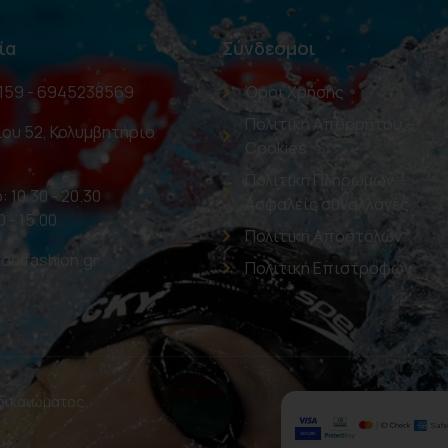
ία
Σύνδεσμοι
159 - 6945238569
Όροι Χρήσης
Πολιτική Απορρήτου –
ου 52, Κολυμβητήριο
Cookies
Πολιτική Πληρωμών –
: 10.30 - 20.30
Ασφαλείς συναλλαγές
0 - 15.00
Πολιτική Αποστολών
oolfashion.gr
Πολιτική Επιστροφών
 δικαιώματος.