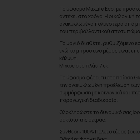
Το ύφασμα MaxLife Eco, με προστα
αντέχει στο χρόνο. Η οικολογική 
ανακυκλωμένο πολυεστέρα από μπ
του περιβαλλοντικού αποτυπώμα
Το μαγιό διαθέτει ρυθμιζόμενο ε
ενώ το μπροστινό μέρος είναι επ
κάλυψη.
Μήκος στο πλάι: 7 εκ.
Το ύφασμα φέρει πιστοποίηση Glo
την ανακυκλωμένη προέλευση των 
συμμόρφωση με κοινωνικά και περ
παραγωγική διαδικασία.
Ολοκληρώστε το δυναμικό σας look
σακίδιο της σειράς.
Σύνθεση: 100% Πολυεστέρας (οικο
Οδηγίες φροντίδας: