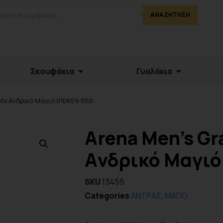
ΑΝΑΖΉΤΗΣΗ
Σκουφάκια
Γυαλάκια
iefs Aνδρικό Μαγιό 010659-550
Arena Men’s Gr
Aνδρικό Μαγιό
SKU
13455
Categories
ΑΝΤΡΑΣ
,
ΜΑΓΙΟ