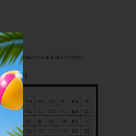
ισμός (τετραχλωροαιθυλένιο ή ήπιοι
ατηγορία F.