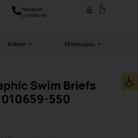
0
Τηλέφωνο
2105989159
Ένδυση
Εξοπλισμός
Ανοίξτε
aphic Swim Briefs
 010659-550