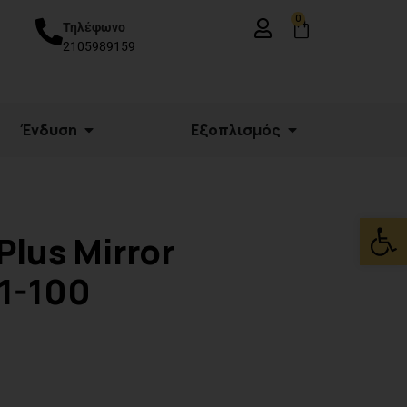
0
Τηλέφωνο
2105989159
Ένδυση
Εξοπλισμός
Ανοίξτε
Plus Mirror
1-100