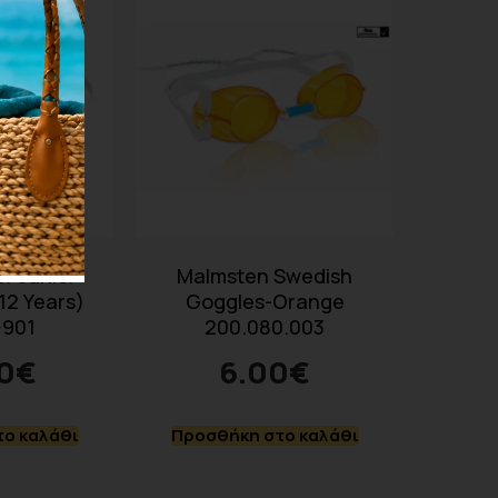
r Junior
Malmsten Swedish
12 Years)
Goggles-Orange
-901
200.080.003
0
€
6.00
€
ο καλάθι
Προσθήκη στο καλάθι