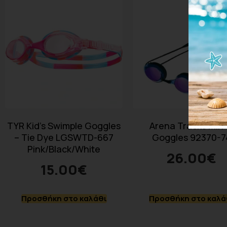
TYR Kid’s Swimple Goggles
Arena Tracks Mirr
– Tie Dye LGSWTD-667
Goggles 92370-7
Pink/Black/White
26.00
€
15.00
€
Προσθήκη στο καλάθι
Προσθήκη στο καλά