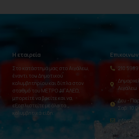
Η εταιρεία
Επικοινων
Στο κατάστημά μας στο Αιγάλεω,
210 5989
έναντι του Δημοτικού
Δημαρχεί
κολυμβητηρίου και δίπλα στον
Αιγάλεω
σταθμό του ΜΕΤΡΟ ΑΙΓΑΛΕΩ,
μπορείτε να βρείτε και να
Δευ - Παρ
εξοπλιστείτε με όλα τα
Σαβ: 10.0
κολυμβητικά είδη.
info@e-p