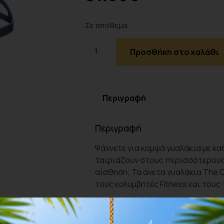
Σε απόθεμα
Προσθήκη στο καλάθι
Περιγραφή
Περιγραφή
Ψάχνετε για κομψά γυαλάκια με κα
ταιριάζουν στους περισσότερους
αίσθηση; Τα άνετα γυαλάκια The On
τους κολυμβητές Fitness και τους
Διαθέτουν νέα τεχνολογία κατά τ
περισσότερο. Είναι εξοπλισμένες 