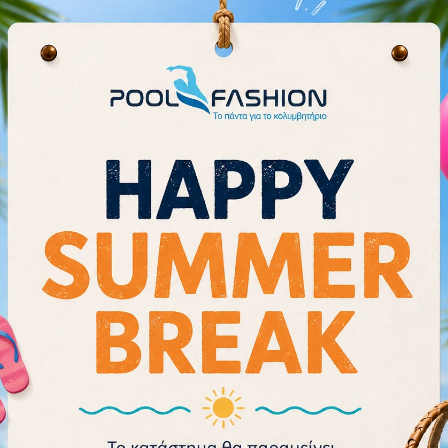
οποίες έχουν σχεδιαστεί ώστε ν
προσώπου για την αποφυγή εισρο
Ο αεροδυναμικός τους σχεδιασμό
διαχωρισμένος ιμάντας ρυθμίζετα
ακόμη και σε κολυμβητές με μακρ
γέφυρα μύτης, προστασία UV και 
Αυτό το στυλ, το οποίο έχει σκούρ
φωτισμό ή μέγιστη προστασία απ