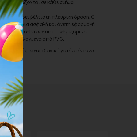
α προσαρμόζονται σε κάθε σχήμα
ής νερού.
ς προσφέρει βέλτιστη πλευρική όραση. Ο
ι εύκολα για ασφαλή και άνετη εφαρμογή,
ιά μαλλιά. Διαθέτουν αυτορυθμιζόμενη
είναι απαλλαγμένα από PVC.
ους φακούς, είναι ιδανικό για ένα έντονο
ό το φως.