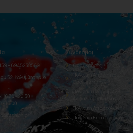
ία
Σύνδεσμοι
159 - 6945238569
Όροι Χρήσης
Πολιτική Απορρήτου –
ου 52, Κολυμβητήριο
Cookies
Πολιτική Πληρωμών –
: 10.30 - 20.30
Ασφαλείς συναλλαγές
0 - 15.00
Πολιτική Αποστολών
oolfashion.gr
Πολιτική Επιστροφών