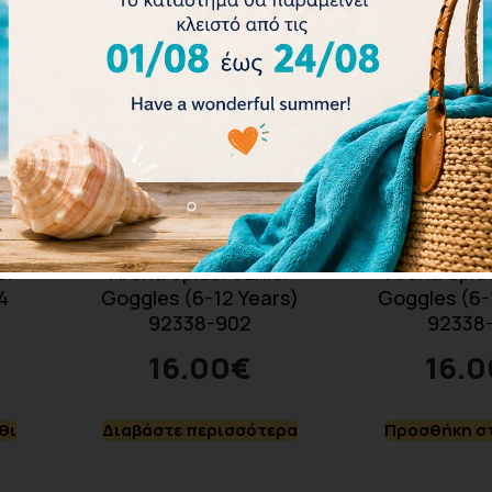
or
Arena Spider Junior
Arena Spide
4
Goggles (6-12 Years)
Goggles (6-
92338-902
92338
16.00
€
16.0
θι
Διαβάστε περισσότερα
Προσθήκη στ