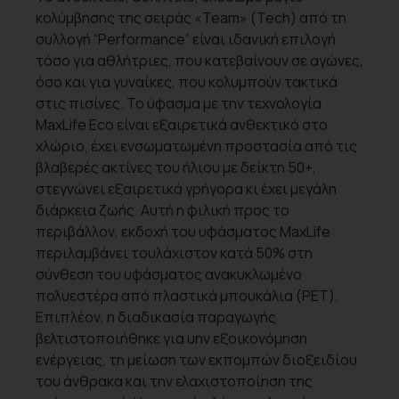
κολύμβησης της σειράς «Team» (Tech) από τη
συλλογή “Performance” είναι ιδανική επιλογή
τόσο για αθλήτριες, που κατεβαίνουν σε αγώνες,
όσο και για γυναίκες, που κολυμπούν τακτικά
στις πισίνες. Το ύφασμα με την τεχνολογία
MaxLife Eco είναι εξαιρετικά ανθεκτικό στο
χλώριο, έχει ενσωματωμένη προστασία από τις
βλαβερές ακτίνες του ήλιου με δείκτη 50+,
στεγνώνει εξαιρετικά γρήγορα κι έχει μεγάλη
διάρκεια ζωής. Αυτή η φιλική προς το
περιβάλλον, εκδοχή του υφάσματος MaxLife
περιλαμβάνει τουλάχιστον κατά 50% στη
σύνθεση του υφάσματος ανακυκλωμένο
πολυεστέρα από πλαστικά μπουκάλια (PET).
Επιπλέον, η διαδικασία παραγωγής
βελτιστοποιήθηκε για υην εξοικονόμηση
ενέργειας, τη μείωση των εκπομπών διοξειδίου
του άνθρακα και την ελαχιστοποίηση της