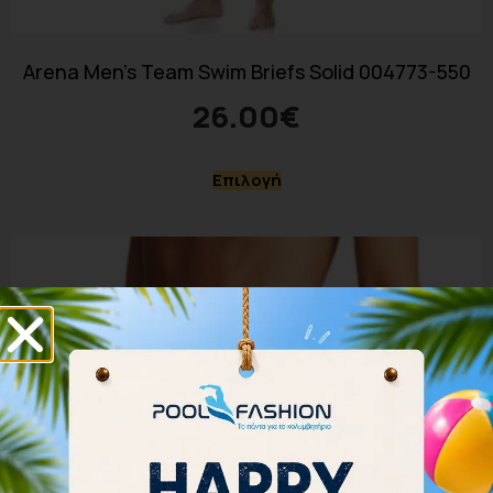
Arena Men’s Team Swim Briefs Solid 004773-550
26.00
€
Επιλογή