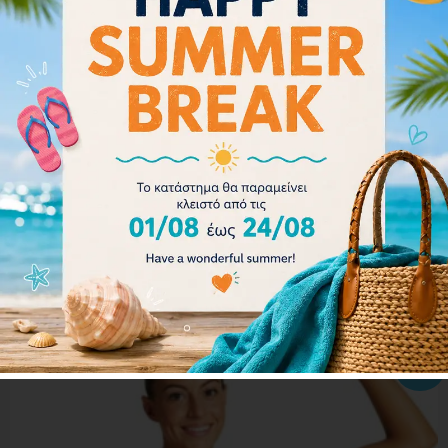
Arena Women Bikini Bottom Brief Rulebreaker Free
001112-900
Διαβάστε περισσότερα
- 20%