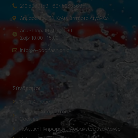
210 5989159 - 6945238569
Δημαρχείου 52, Κολυμβητήριο Αιγάλεω
Δευ - Παρ: 10.30 - 20.30
Σαβ: 10.00 - 15.00
info@e-poolfashion.gr
Σύνδεσμοι
Όροι Χρήσης
Πολιτική Απορρήτου –
Cookies
Πολιτική Πληρωμών – Ασφαλείς συναλλαγές