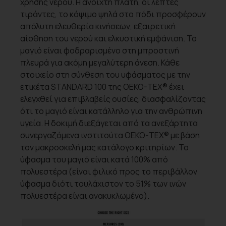
χρήσης νερού. Η ανοιχτή πλάτη, οι λεπτές
τιράντες, το κόψιμο ψηλά στο πόδι προσφέρουν
απόλυτη ελευθερία κινήσεων, εξαιρετική
αίσθηση του νερού και ελκυστική εμφάνιση. Το
μαγιό είναι φοδραρισμένο στη μπροστινή
πλευρά για ακόμη μεγαλύτερη άνεση. Κάθε
στοιχείο στη σύνθεση του υφάσματος με την
ετικέτα STANDARD 100 της OEKO-TEX® έχει
ελεγχθεί για επιβλαβείς ουσίες, διασφαλίζοντας
ότι το μαγιό είναι κατάλληλο για την ανθρώπινη
υγεία. Η δοκιμή διεξάγεται από τα ανεξάρτητα
συνεργαζόμενα ινστιτούτα OEKO-TEX® με βάση
τον μακροσκελή μας κατάλογο κριτηρίων. Το
ύφασμα του μαγιό είναι κατά 100% από
πολυεστέρα (είναι φιλικό προς το περιβάλλον
ύφασμα διότι τουλάχιστον το 51% των ινών
πολυεστέρα είναι ανακυκλωμένο).