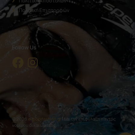
Πολιτική Αποστολών
Πολιτική Επιστροφών
Follow Us
© 2026
e-poolfashion.gr
| Με την επιφύλαξη παντός
νομίμου δικαιώματος.