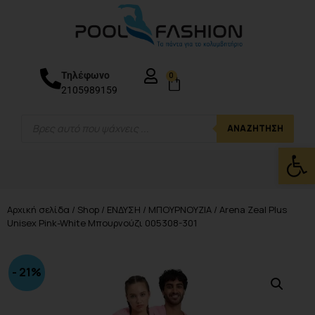
Τηλέφωνο
0
2105989159
ΑΝΑΖΉΤΗΣΗ
Ανοίξτε
Αρχική σελίδα
/
Shop
/
ΕΝΔΥΣΗ
/
ΜΠΟΥΡΝΟΥΖΙΑ
/ Arena Zeal Plus
Unisex Pink-White Μπουρνούζι 005308-301
- 21%