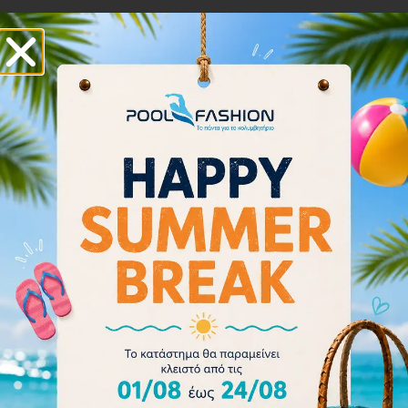
Arena Microfiber Towel 1,5×0,9 009051-680
33.30
€
37.00
€
Προσθήκη στο καλάθι