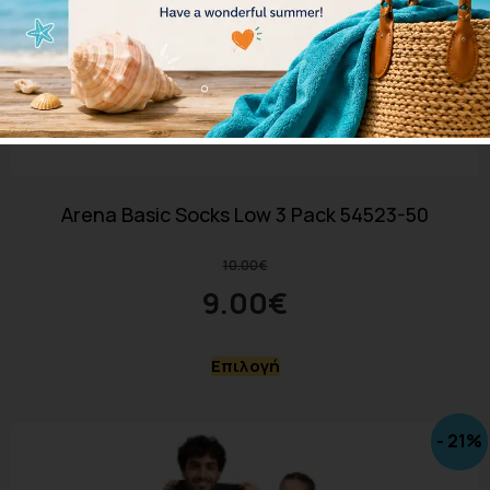
Arena Basic Socks Low 3 Pack 54523-50
10.00
€
9.00
€
Επιλογή
- 21%