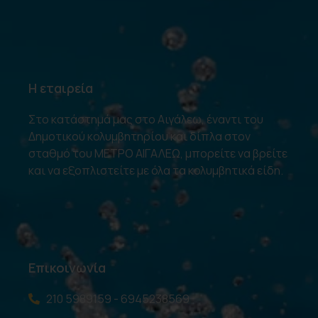
Η εταιρεία
Στο κατάστημά μας στο Αιγάλεω, έναντι του
Δημοτικού κολυμβητηρίου και δίπλα στον
σταθμό του ΜΕΤΡΟ ΑΙΓΑΛΕΩ, μπορείτε να βρείτε
και να εξοπλιστείτε με όλα τα κολυμβητικά είδη.
Επικοινωνία
210 5989159 - 6945238569