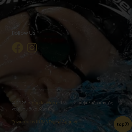
Follow Us
© 2026
e-poolfashion.gr
| Με την επιφύλαξη παντός
νομίμου δικαιώματος.
Powered by ILUMA Digital Agency.
top