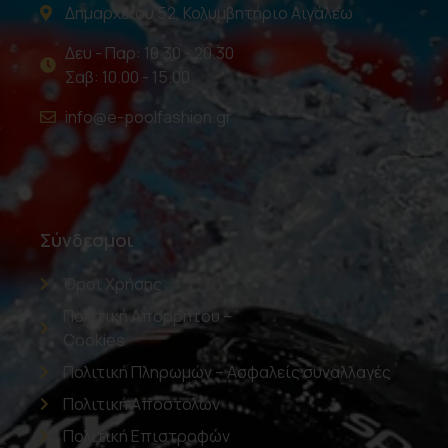
Δημαρχείου 52, Κολυμβητήριο Αιγάλεω
Δευ - Παρ: 10.30 - 20.30
Σαβ: 10.00 - 15.00
info@e-poolfashion.gr
Σύνδεσμοι
Όροι Χρήσης
Πολιτική Απορρήτου –
Cookies
Πολιτική Πληρωμών – Ασφαλείς συναλλαγές
Πολιτική Αποστολών
Πολιτική Επιστροφών