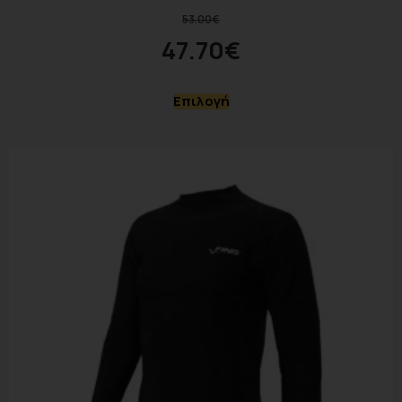
53.00
€
47.70
€
Επιλογή