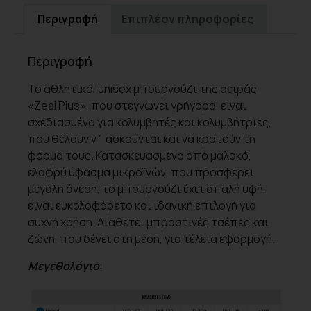
Περιγραφή
Επιπλέον πληροφορίες
Περιγραφή
Το αθλητικό,
unisex
μπουρνούζι της σειράς
«
Zeal
Plus
», που στεγνώνει γρήγορα, είναι
σχεδιασμένο για κολυμβητές και κολυμβήτριες,
που θέλουν ν΄ ασκούνται και να κρατούν τη
φόρμα τους. Κατασκευασμένο από μαλακό,
ελαφρύ ύφασμα μικροϊνών, που προσφέρει
μεγάλη άνεση, το μπουρνούζι έχει απαλή υφή,
είναι ευκολοφόρετο και ιδανική επιλογή για
συχνή χρήση. Διαθέτει μπροστινές τσέπες και
ζώνη, που δένει στη μέση, για τέλεια εφαρμογή.
Μεγεθολόγιο
: