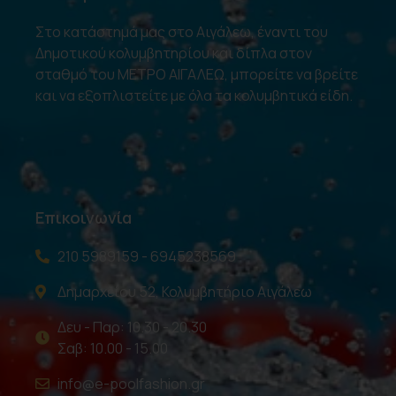
Στο κατάστημά μας στο Αιγάλεω, έναντι του
Δημοτικού κολυμβητηρίου και δίπλα στον
σταθμό του ΜΕΤΡΟ ΑΙΓΑΛΕΩ, μπορείτε να βρείτε
και να εξοπλιστείτε με όλα τα κολυμβητικά είδη.
Επικοινωνία
210 5989159 - 6945238569
Δημαρχείου 52, Κολυμβητήριο Αιγάλεω
Δευ - Παρ: 10.30 - 20.30
Σαβ: 10.00 - 15.00
info@e-poolfashion.gr