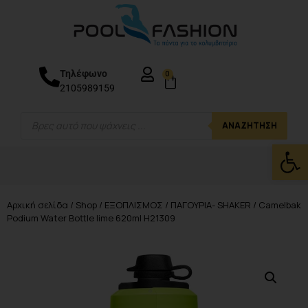
Τηλέφωνο
0
2105989159
ΑΝΑΖΉΤΗΣΗ
Ανοίξτε
Αρχική σελίδα
/
Shop
/
ΕΞΟΠΛΙΣΜΟΣ
/
ΠΑΓΟΥΡΙΑ- SHAKER
/ Camelbak
Podium Water Bottle lime 620ml H21309