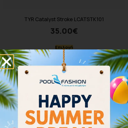
TYR Catalyst Stroke LCATSTK101
35.00
€
Επιλογή