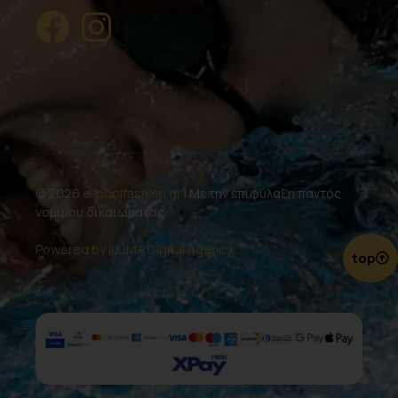
© 2026
e-poolfashion.gr
| Με την επιφύλαξη παντός
νομίμου δικαιώματος.
Powered by ILUMA Digital Agency.
top