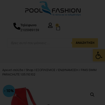
Τηλέφωνο
0
2105989159
ΑΝΑΖΉΤΗΣΗ
Ανοίξτε
Αρχική σελίδα
/
Shop
/
ΕΞΟΠΛΙΣΜΟΣ
/
ΕΝΔΥΝΑΜΩΣΗ
/ FINIS SWIM
PARACHUTE 1.05.110.102
- 10%