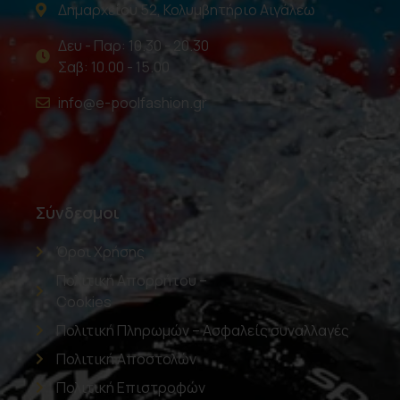
Δημαρχείου 52, Κολυμβητήριο Αιγάλεω
Δευ - Παρ: 10.30 - 20.30
Σαβ: 10.00 - 15.00
info@e-poolfashion.gr
Σύνδεσμοι
Όροι Χρήσης
Πολιτική Απορρήτου –
Cookies
Πολιτική Πληρωμών – Ασφαλείς συναλλαγές
Πολιτική Αποστολών
Πολιτική Επιστροφών