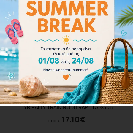
TYR RALLY TRAINING STRAP LTAS-308
17.10
€
19.00
€