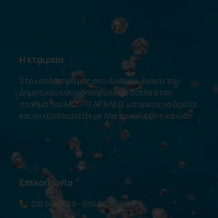
Η εταιρεία
Στο κατάστημά μας στο Αιγάλεω, έναντι του
Δημοτικού κολυμβητηρίου και δίπλα στον
σταθμό του ΜΕΤΡΟ ΑΙΓΑΛΕΩ, μπορείτε να βρείτε
και να εξοπλιστείτε με όλα τα κολυμβητικά είδη.
Επικοινωνία
210 5989159 - 6945238569