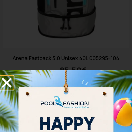
Arena Fastpack 3.0 Unisex 40L 005295-104
85.50
€
95.00
€
Διαβάστε περισσότερα