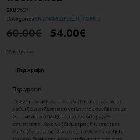
SKU
2527
Categories
ΕΝΔΥΝΑΜΩΣΗ
,
ΕΞΟΠΛΙΣΜΟΣ
60.00
€
54.00
€
Εξαντλημένο
Περιγραφή
Περιγραφή
Το Swim Parachute αποτελείται από μια άνετη,
ρυθμιζόμενη ζώνη από νάιλον που συνδέεται με
ένα ανθεκτικό αλεξίπτωτο. Με δύο μεγέθη
αντίστασης, Κόκκινο (διάμετρος 8 ίντσες) και
Μπλέ (διάμετρος 12 ίντσες), το Swim Parachute
παρέχει διαφορετικά επίπεδα αντίστασης για