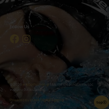
Follow Us
© 2026
e-poolfashion.gr
| Με την επιφύλαξη παντός
νομίμου δικαιώματος.
Powered by ILUMA Digital Agency.
top