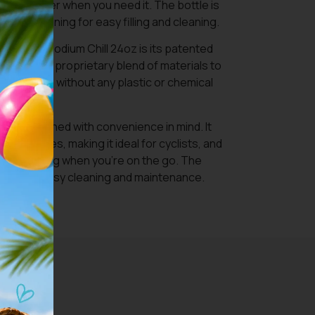
rate of water when you need it. The bottle is
outh opening for easy filling and cleaning.
CamelBak Podium Chill 24oz is its patented
gy uses a proprietary blend of materials to
and clean, without any plastic or chemical
lso designed with convenience in mind. It
bottle cages, making it ideal for cyclists, and
easy carrying when you’re on the go. The
 safe for easy cleaning and maintenance.