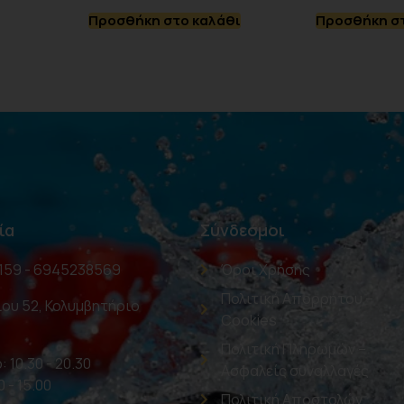
Προσθήκη στο καλάθι
Προσθήκη στ
ία
Σύνδεσμοι
159 - 6945238569
Όροι Χρήσης
Πολιτική Απορρήτου –
ου 52, Κολυμβητήριο
Cookies
Πολιτική Πληρωμών –
: 10.30 - 20.30
Ασφαλείς συναλλαγές
0 - 15.00
Πολιτική Αποστολών