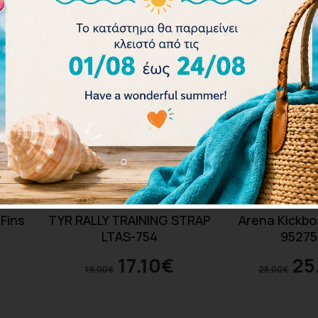
 Fins
TYR RALLY TRAINING STRAP
Arena Kickb
LTAS-754
95275
17.10
€
25
19.00
€
28.00
€