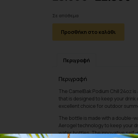
Σε απόθεμα
Προσθήκη στο καλάθι
Περιγραφή
Περιγραφή
The CamelBak Podium Chill 24oz is 
that is designed to keep your drink 
excellent choice for outdoor summer
The bottle is made with a double-wa
Aerogel technology to keep your drin
water bottles. The innovative self-s