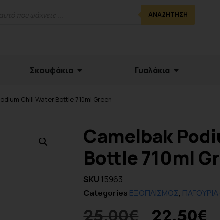
ΑΝΑΖΉΤΗΣΗ
Σκουφάκια
Γυαλάκια
odium Chill Water Bottle 710ml Green
Camelbak Podi
Bottle 710ml G
SKU
15963
Categories
ΕΞΟΠΛΙΣΜΟΣ
,
ΠΑΓΟΥΡΙΑ
25.00
€
22.50
€