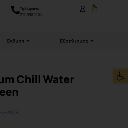
0
Τηλέφωνο
2105989159
Ένδυση
Εξοπλισμός
Ανοίξτε
um Chill Water
reen
- SHAKER