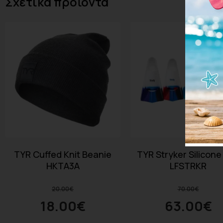
Σχετικά προϊόντα
TYR Cuffed Knit Beanie
TYR Stryker Silicone
HKTA3A
LFSTRKR
20.00
€
70.00
€
18.00
€
63.00
€