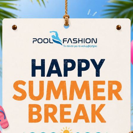
and leaks, and delivers a high flow 
also BPA-free and features a wide-m
One of the unique features of the 
TruTaste technology. This technolo
ensure that your water tastes pure 
aftertaste.
The CamelBak Podium Chill 24oz is a
fits easily in most standard bicycle 
it features a comfortable grip for 
bottle is also top-rack dishwasher