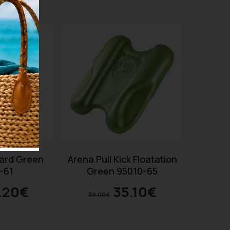
oard Green
Arena Pull Kick Floatation
-61
Green 95010-65
.20
€
35.10
€
39.00
€