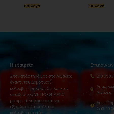
Επιλογή
Επιλογή
Η εταιρεία
Επικοινων
Στο κατάστημά μας στο Αιγάλεω,
210 5989
έναντι του Δημοτικού
Δημαρχεί
κολυμβητηρίου και δίπλα στον
Αιγάλεω
σταθμό του ΜΕΤΡΟ ΑΙΓΑΛΕΩ,
μπορείτε να βρείτε και να
Δευ - Παρ
εξοπλιστείτε με όλα τα
Σαβ: 10.0
κολυμβητικά είδη.