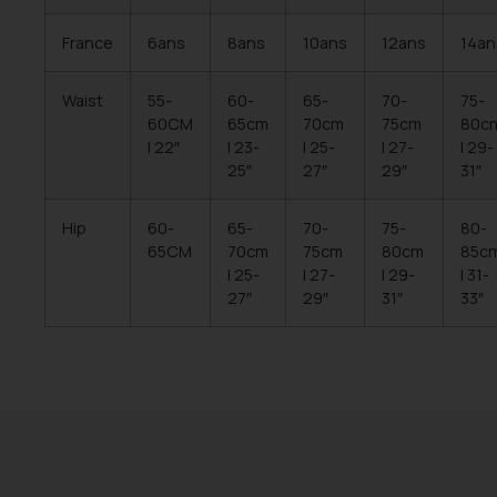
France
6ans
8ans
10ans
12ans
14an
Waist
55-
60-
65-
70-
75-
60CM
65cm
70cm
75cm
80c
| 22″
| 23-
| 25-
| 27-
| 29-
25″
27″
29″
31″
Hip
60-
65-
70-
75-
80-
65CM
70cm
75cm
80cm
85c
| 25-
| 27-
| 29-
| 31-
27″
29″
31″
33″