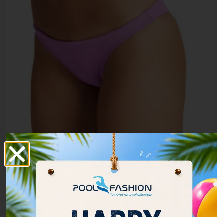
Arena Women Bikini Bottom Brief Rulebreaker Free
001112-910
32.00
€
28.80
€