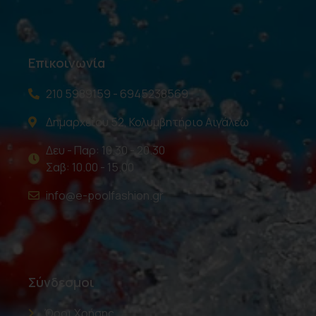
Επικοινωνία
210 5989159 - 6945238569
Δημαρχείου 52, Κολυμβητήριο Αιγάλεω
Δευ - Παρ: 10.30 - 20.30
Σαβ: 10.00 - 15.00
info@e-poolfashion.gr
Σύνδεσμοι
Όροι Χρήσης