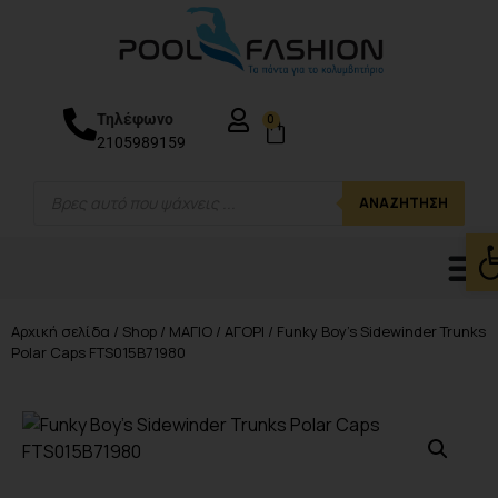
Τηλέφωνο
0
2105989159
ΑΝΑΖΉΤΗΣΗ
Ανο
Αρχική σελίδα
/
Shop
/
ΜΑΓΙΟ
/
ΑΓΟΡΙ
/ Funky Boy’s Sidewinder Trunks
Polar Caps FTS015B71980