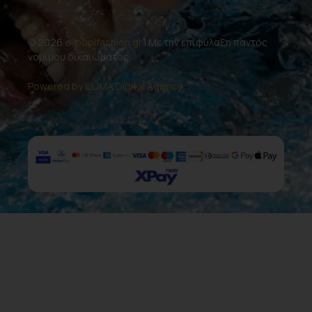
© 2026
e-poolfashion.gr
| Με την επιφύλαξη παντός
νομίμου δικαιώματος.
Powered by ILUMA Digital Agency.