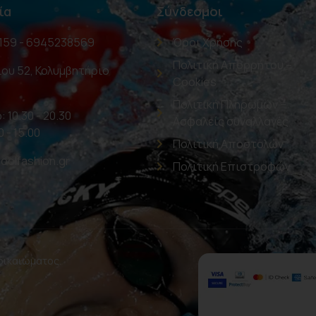
ία
Σύνδεσμοι
159 - 6945238569
Όροι Χρήσης
Πολιτική Απορρήτου –
ου 52, Κολυμβητήριο
Cookies
Πολιτική Πληρωμών –
: 10.30 - 20.30
Ασφαλείς συναλλαγές
0 - 15.00
Πολιτική Αποστολών
oolfashion.gr
Πολιτική Επιστροφών
 δικαιώματος.