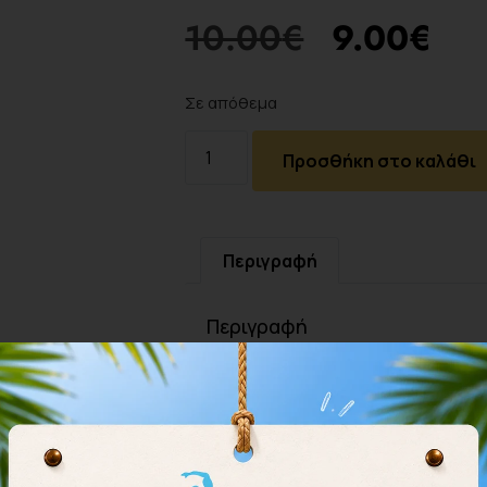
10.00
€
9.00
€
Σε απόθεμα
Προσθήκη στο καλάθι
Περιγραφή
Περιγραφή
A better fit for a better performa
hydrodynamic outline in the water, 
ergonomic 3D design for an incredib
sessions, the durable silicone means
Protect your hair from chlorine damag