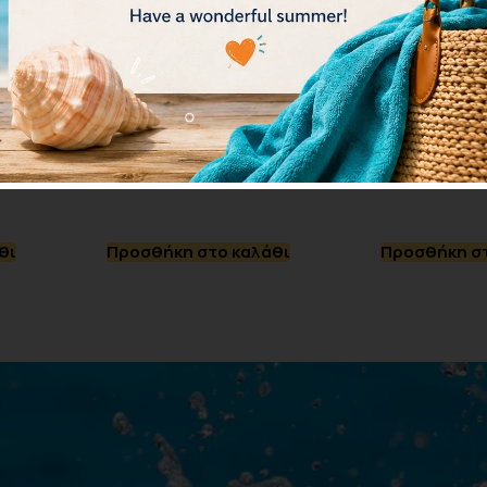
d Cap
Speedo Digital Printed Cap
TYR Adult Wr
8-1352414647
Silicone Swim
16.20
€
12
18.00
€
14.00
€
θι
Προσθήκη στο καλάθι
Προσθήκη στ