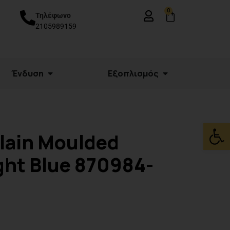
0
Τηλέφωνο
2105989159
Ένδυση
Εξοπλισμός
Ανοίξτε
lain Moulded
ight Blue 870984-