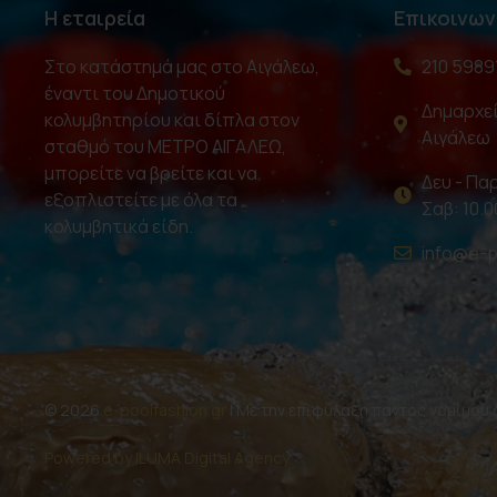
Η εταιρεία
Επικοινων
Στο κατάστημά μας στο Αιγάλεω,
210 5989
έναντι του Δημοτικού
Δημαρχεί
κολυμβητηρίου και δίπλα στον
Αιγάλεω
σταθμό του ΜΕΤΡΟ ΑΙΓΑΛΕΩ,
μπορείτε να βρείτε και να
Δευ - Παρ
εξοπλιστείτε με όλα τα
Σαβ: 10.0
κολυμβητικά είδη.
info@e-p
© 2026
e-poolfashion.gr
| Με την επιφύλαξη παντός νομίμου
Powered by ILUMA Digital Agency.