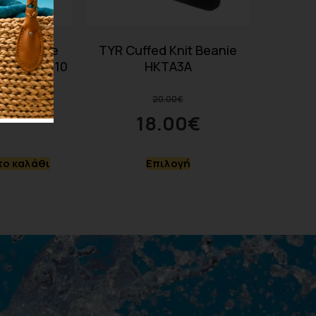
inkle-Free
TYR Cuffed Knit Beanie
 Cap LCS510
HKTA3A
.60
€
20.00
€
18.00
€
ο καλάθι
Επιλογή