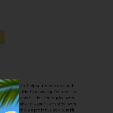
nce.Designed to help you create a smooth,
this plain moulded silicone cap features an
ly comfortable fit. Ideal for regular swim
 you’ll be able to wear it swim after swim.
e and look like a pro in this bold blue kit