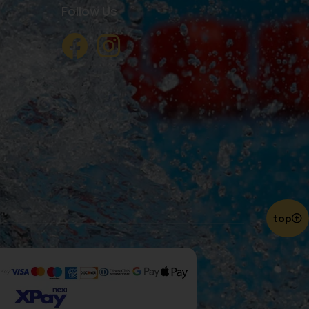
Follow Us
top