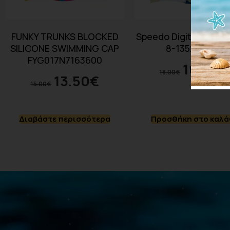
FUNKY TRUNKS BLOCKED
Speedo Digital Printe
SILICONE SWIMMING CAP
8-13524A307
FYG017N7163600
16.20
€
18.00
€
13.50
€
15.00
€
Διαβάστε περισσότερα
Προσθήκη στο καλά